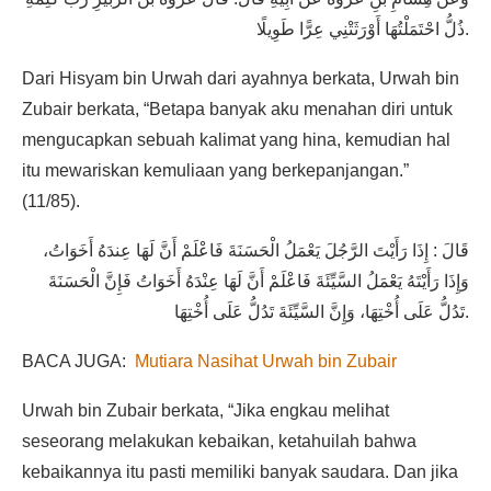
ذُلُّ احْتَمَلْتُهَا أَوْرَثَتْنِي عِرًّا طَوِيلًا.
Dari Hisyam bin Urwah dari ayahnya berkata, Urwah bin
Zubair berkata, “Betapa banyak aku menahan diri untuk
mengucapkan sebuah kalimat yang hina, kemudian hal
itu mewariskan kemuliaan yang berkepanjangan.”
(11/85).
قَالَ : إِذَا رَأَيْتَ الرَّجُلَ يَعْمَلُ الْحَسَنَةَ فَاعْلَمْ أَنَّ لَهَا عِندَهُ أَخَوَاتُ،
وَإِذَا رَأَيْتَهُ يَعْمَلُ السَّيِّئَةَ فَاعْلَمْ أَنَّ لَهَا عِنْدَهُ أَخَوَاتُ فَإِنَّ الْحَسَنَةَ
تَدُلُّ عَلَى أُخْتِهَا، وَإِنَّ السَّيِّئَةَ تَدُلُّ عَلَى أُخْتِهَا.
BACA JUGA:
Mutiara Nasihat Urwah bin Zubair
Urwah bin Zubair berkata, “Jika engkau melihat
seseorang melakukan kebaikan, ketahuilah bahwa
kebaikannya itu pasti memiliki banyak saudara. Dan jika