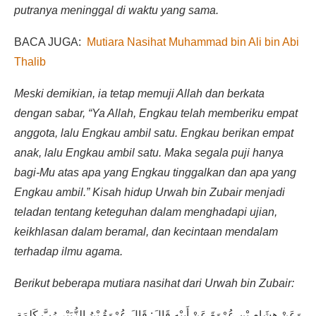
putranya meninggal di waktu yang sama.
BACA JUGA:
Mutiara Nasihat Muhammad bin Ali bin Abi
Thalib
Meski demikian, ia tetap memuji Allah dan berkata
dengan sabar, “Ya Allah, Engkau telah memberiku empat
anggota, lalu Engkau ambil satu. Engkau berikan empat
anak, lalu Engkau ambil satu. Maka segala puji hanya
bagi-Mu atas apa yang Engkau tinggalkan dan apa yang
Engkau ambil.” Kisah hidup Urwah bin Zubair menjadi
teladan tentang keteguhan dalam menghadapi ujian,
keikhlasan dalam beramal, dan kecintaan mendalam
terhadap ilmu agama.
Berikut beberapa mutiara nasihat dari Urwah bin Zubair:
وَعَنْ هِشَامِ بْنِ عُرْوَةَ عَنْ أَبِيْهِ قَالَ: قَالَ عُرْوَةُ بْنُ الزُّبَيْرِ رُبَّ كَلِمَةِ