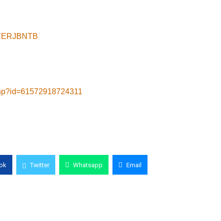
8yYERJBNTB
.php?id=61572918724311
ok
Twitter
Whatsapp
Email