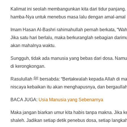
Kalimat ini seolah membangunkan kita dari tidur panjan
hamba-Nya untuk menebus masa lalu dengan amal-amal bai
Imam Hasan Al-Bashri rahimahullah pernah berkata, “Wa
Jika satu hari berlalu, maka berkuranglah sebagian dari
akan mahalnya waktu.
Sungguh, tidak ada manusia yang bebas dari dosa. Namun
di kerongkongan.
Rasulullah ﷺ bersabda: “Bertakwalah kepada Allah di manapun engkau berada, iringilah keburukan dengan kebaikan
niscaya kebaikan itu akan menghapusnya, dan bergaullah
BACA JUGA:
Usia Manusia yang Sebenarnya
Maka jangan biarkan umur kita habis tanpa makna. Jika kema
shaleh. Jadikan setiap detik penebus dosa, setiap langk