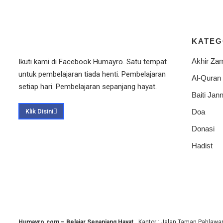
KATEG
Akhir Za
Ikuti kami di Facebook Humayro. Satu tempat
untuk pembelajaran tiada henti. Pembelajaran
Al-Quran
setiap hari. Pembelajaran sepanjang hayat.
Baiti Jann
Klik Disini
Doa
Donasi
Hadist
Humayro.com – Belajar Sepanjang Hayat.
Kantor : Jalan Taman Pahlawan