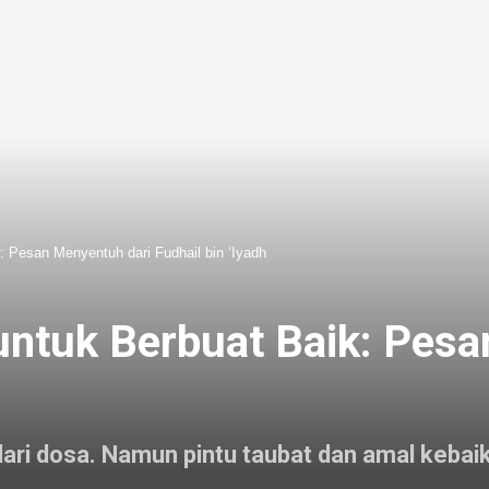
 Pesan Menyentuh dari Fudhail bin ‘Iyadh
ntuk Berbuat Baik: Pesa
ri dosa. Namun pintu taubat dan amal kebaika