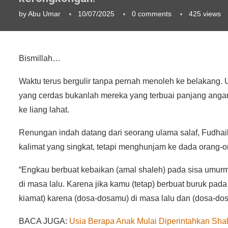
by
Abu Umar
10/07/2025
0 comments
425
views
Bismillah…
Waktu terus bergulir tanpa pernah menoleh ke belakang.
yang cerdas bukanlah mereka yang terbuai panjang angan
ke liang lahat.
Renungan indah datang dari seorang ulama salaf, Fudhail
kalimat yang singkat, tetapi menghunjam ke dada orang-o
“Engkau berbuat kebaikan (amal shaleh) pada sisa umur
di masa lalu. Karena jika kamu (tetap) berbuat buruk pad
kiamat) karena (dosa-dosamu) di masa lalu dan (dosa-dos
BACA JUGA:
Usia Berapa Anak Mulai Diperintahkan Sha