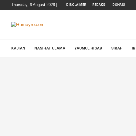
Thursday, 6 August 2026 |
DISCLAIMER
REDAKSI
DONASI
KAJIAN
NASIHAT ULAMA
YAUMUL HISAB
SIRAH
I