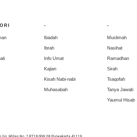
ORI
-
-
man
Ibadah
Muslimah
Ibrah
Nasihat
ati
Info Umat
Ramadhan
Kajian
Sirah
Kisah Nabi-nabi
Tsaqofah
Muhasabah
Tanya Jawab
Yaumul Hisab
 Gg. Ikhlas No. 2 RT18/RW 08 Purwakarta 41119