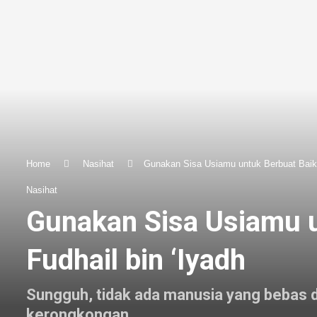
Home
Nasihat
Gunakan Sisa Usiamu untuk Berbuat Baik:
Nasihat
Gunakan Sisa Usiamu u
Fudhail bin ‘Iyadh
Sungguh, tidak ada manusia yang bebas da
kerongkongan.