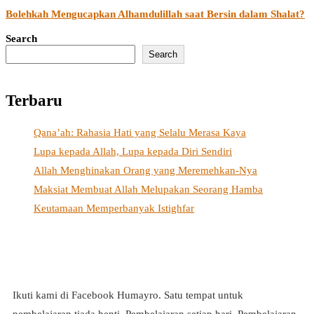
Bolehkah Mengucapkan Alhamdulillah saat Bersin dalam Shalat?
Search
Search
Terbaru
Qana’ah: Rahasia Hati yang Selalu Merasa Kaya
Lupa kepada Allah, Lupa kepada Diri Sendiri
Allah Menghinakan Orang yang Meremehkan-Nya
Maksiat Membuat Allah Melupakan Seorang Hamba
Keutamaan Memperbanyak Istighfar
Ikuti kami di Facebook Humayro. Satu tempat untuk
pembelajaran tiada henti. Pembelajaran setiap hari. Pembelajaran