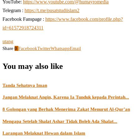
YouTube:
https://www.youtube.com/@humayromedia
Telegram :
https://t.me/pusatstudiislam2
Facebook Fanspage :
https://www.facebook.com/profile.php?
id=61572918724311
utang
Share
0
Facebook
Twitter
Whatsapp
Email
You may also like
Tanda Sehatnya Iman
Jangan Melaknat Angin, Karena Ia Tunduk kepada Perintah...
8 Golongan yang Berhak Menerima Zakat Menurut Al-Qur’an
Mengapa Setelah Shalat Ashar Tidak Boleh Ada Shalat...
Larangan Melaknat Hewan dalam Islam