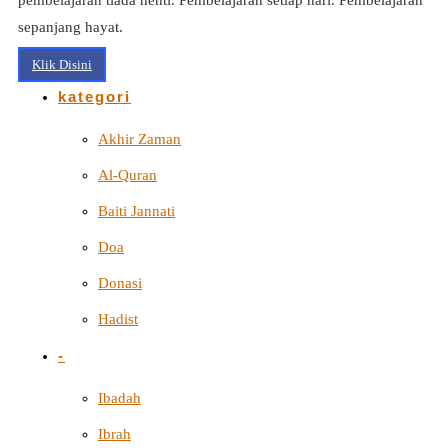
sepanjang hayat.
Klik Disini
kategori
Akhir Zaman
Al-Quran
Baiti Jannati
Doa
Donasi
Hadist
-
Ibadah
Ibrah