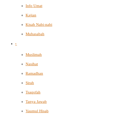
Info Umat
Kajian
Kisah Nabi-nabi
Muhasabah
-
Muslimah
Nasihat
Ramadhan
Sirah
Tsaqofah
Tanya Jawab
Yaumul Hisab