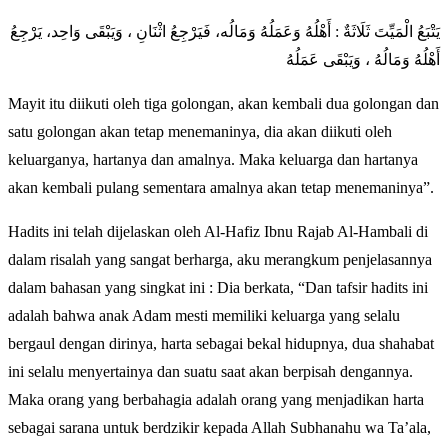
يَتْبَعُ الْمَيِّتَ ثَلَاثَةٌ : أَهْلُهُ وَعَمَلُهُ وَمَالُه، فَيَرْجِعُ اثْنَانِ ، وَيَبْقَى وَاحِد، يَرْجِعُ
أَهْلُهُ وَمَالُهُ ، وَيَبْقَى عَمَلُهُ
Mayit itu diikuti oleh tiga golongan, akan kembali dua golongan dan
satu golongan akan tetap menemaninya, dia akan diikuti oleh
keluarganya, hartanya dan amalnya. Maka keluarga dan hartanya
akan kembali pulang sementara amalnya akan tetap menemaninya”.
Hadits ini telah dijelaskan oleh Al-Hafiz Ibnu Rajab Al-Hambali di
dalam risalah yang sangat berharga, aku merangkum penjelasannya
dalam bahasan yang singkat ini : Dia berkata, “Dan tafsir hadits ini
adalah bahwa anak Adam mesti memiliki keluarga yang selalu
bergaul dengan dirinya, harta sebagai bekal hidupnya, dua shahabat
ini selalu menyertainya dan suatu saat akan berpisah dengannya.
Maka orang yang berbahagia adalah orang yang menjadikan harta
sebagai sarana untuk berdzikir kepada Allah Subhanahu wa Ta’ala,