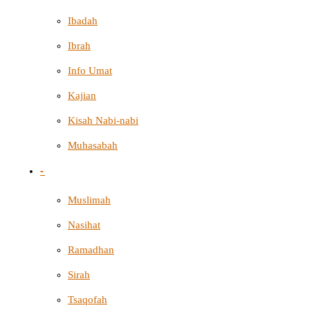
Ibadah
Ibrah
Info Umat
Kajian
Kisah Nabi-nabi
Muhasabah
-
Muslimah
Nasihat
Ramadhan
Sirah
Tsaqofah