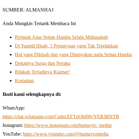
SUMBER: ALMANHAJ
Anda Mungkin Tertarik Membaca Ini
Perintah Agar Setiap Hamba Selalu Muhasabah
Di Yaumil Hisab, 5 Pertanyaan yang Tak Terelakkan
Hal yang Dihisab dan yang Ditanyakan pada Setiap Hamba
Dekatnya Surga dan Neraka
Bilakah Terjadinya Kiamat?
Kematian
Ikuti kami selengkapnya di:
WhatsApp:
https://chat.whatsapp.com/CmhxXFTpO6t98yYERJBNTB
Instagram:
https://www.instagram.com/humayro_media/
YouTube:
https://www.youtube.com/@humayromedia