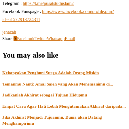
Telegram :
https://t.me/pusatstudiislam2
Facebook Fanspage :
https://www.facebook.com/profile.php?
id=61572918724311
jenazah
Share
0
Facebook
Twitter
Whatsapp
Email
You may also like
Kebanyakan Penghuni Surga Adalah Orang Miskin
Temanmu Nanti: Amal Saleh yang Akan Menemanimu di...
Jadikanlah Akhirat sebagai Tujuan Hidupmu
Empat Cara Agar Hati Lebih Mengutamakan Akhirat daripada...
Jika Akhirat Menjadi Tujuanmu, Dunia akan Datang
Menghampirimu