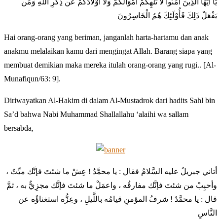
يَا أَيُّهَا الَّذِينَ آمَنُوا لَا تُلْهِكُمْ أَمْوَالُكُمْ وَلَا أَوْلَادُكُمْ عَن ذِكْرِ اللَّهِ وَمَن
يَفْعَلْ ذَلِكَ فَأُوْلَئِكَ هُمُ الْخَاسِرُونَ
Hai orang-orang yang beriman, janganlah harta-hartamu dan anak
anakmu melalaikan kamu dari mengingat Allah. Barang siapa yang
membuat demikian maka mereka itulah orang-orang yang rugi.. [Al-
Munafiqun/63: 9].
Diriwayatkan Al-Hakim di dalam Al-Mustadrok dari hadits Sahl bin
Sa’d bahwa Nabi Muhammad Shallallahu ‘alaihi wa sallam
bersabda,
أتاني جبريلُ عليه السَّلامُ فقال : يا محمَّدُ ! عِشْ ما شئتَ فإنَّك ميِّتٌ ،
وأحبِبْ من شئتَ فإنَّك مفارقُه ، واعمَلْ ما شئتَ فإنَّك مجزِيٌّ به ، ثمَّ
قال : يا محمَّدُ ! شرفُ المؤمنِ قيامُه باللَّيلِ ، وعِزُّه استغناؤُه عن
النَّاسِ