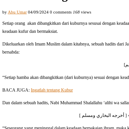
by
Abu Umar
04/09/2024
0 comments
168
views
Setiap orang akan dibangkitkan dari kuburnya sesusai dengan keadaa
keadaan kufur dan bermaksiat.
Dikeluarkan oleh Imam Muslim dalam kitabnya, sebuah hadits dari J
bersabda:
سلم
“Setiap hamba akan dibangkitkan (dari kuburnya) sesuai dengan kead
BACA JUGA:
Ingatlah tentang Kubur
Dan dalam sebuah hadits, Nabi Muhammad Shalallahu ‘alihi wa salla
 » [ أخرجه البخاري ومسلم
“Seseorang yang meninggal dalam keadaan berpakaian ihram, maka ke