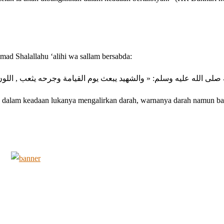
d Shalallahu ‘alihi wa sallam bersabda:
ه صلى الله عليه وسلم: « والشهيد يبعث يوم القيامة وجرحه يثعب , الل
an dalam keadaan lukanya mengalirkan darah, warnanya darah namun b