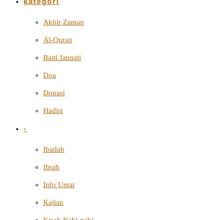
kategori
Akhir Zaman
Al-Quran
Baiti Jannati
Doa
Donasi
Hadist
-
Ibadah
Ibrah
Info Umat
Kajian