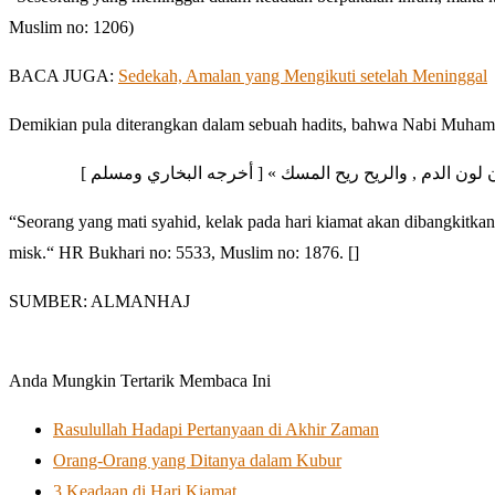
Muslim no: 1206)
BACA JUGA:
Sedekah, Amalan yang Mengikuti setelah Meninggal
Demikian pula diterangkan dalam sebuah hadits, bahwa Nabi Muhamma
ون لون الدم , والريح ريح المسك » [ أخرجه البخاري ومسلم
“Seorang yang mati syahid, kelak pada hari kiamat akan dibangkitk
misk.“ HR Bukhari no: 5533, Muslim no: 1876. []
SUMBER: ALMANHAJ
Anda Mungkin Tertarik Membaca Ini
Rasulullah Hadapi Pertanyaan di Akhir Zaman
Orang-Orang yang Ditanya dalam Kubur
3 Keadaan di Hari Kiamat