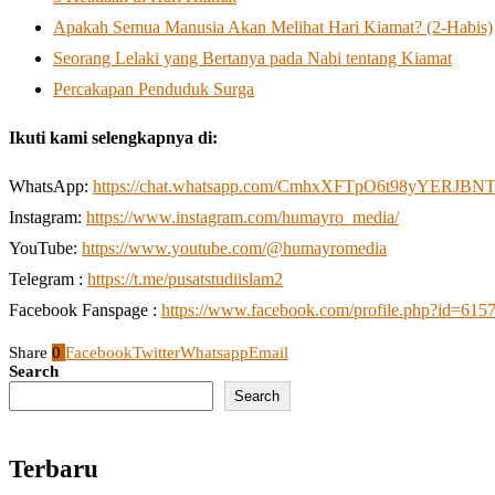
Apakah Semua Manusia Akan Melihat Hari Kiamat? (2-Habis)
Seorang Lelaki yang Bertanya pada Nabi tentang Kiamat
Percakapan Penduduk Surga
Ikuti kami selengkapnya di:
WhatsApp:
https://chat.whatsapp.com/CmhxXFTpO6t98yYERJBN
Instagram:
https://www.instagram.com/humayro_media/
YouTube:
https://www.youtube.com/@humayromedia
Telegram :
https://t.me/pusatstudiislam2
Facebook Fanspage :
https://www.facebook.com/profile.php?id=61
Share
0
Facebook
Twitter
Whatsapp
Email
Search
Search
Terbaru