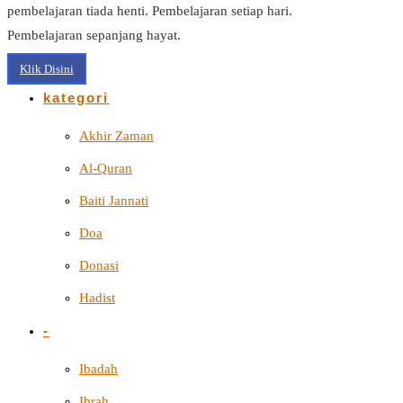
pembelajaran tiada henti. Pembelajaran setiap hari.
Pembelajaran sepanjang hayat.
Klik Disini
kategori
Akhir Zaman
Al-Quran
Baiti Jannati
Doa
Donasi
Hadist
-
Ibadah
Ibrah