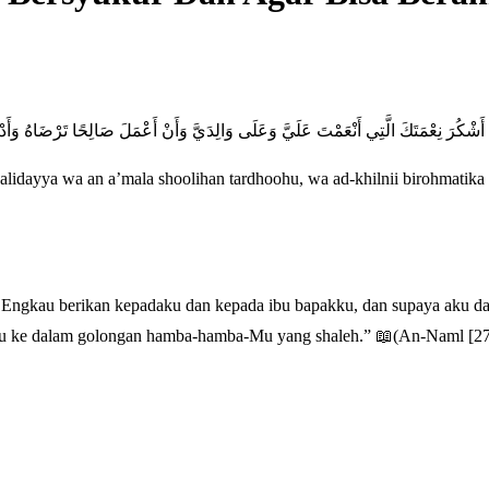
أَشْكُرَ نِعْمَتَكَ الَّتِي أَنْعَمْتَ عَلَيَّ وَعَلَى وَالِدَيَّ وَأَنْ أَعْمَلَ صَالِحًا تَرْضَاهُ وَأ
alidayya wa an a’mala shoolihan tardhoohu, wa ad-khilnii birohmatika f
 Engkau berikan kepadaku dan kepada ibu bapakku, dan supaya aku da
u ke dalam golongan hamba-hamba-Mu yang shaleh.” 📖(An-Naml [27]: