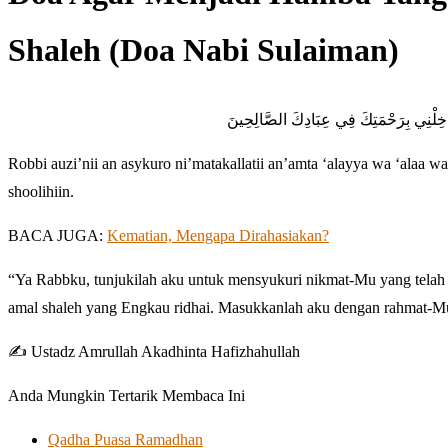
Shaleh (Doa Nabi Sulaiman)
َدْخِلْنِي بِرَحْمَتِكَ فِي عِبَادِكَ الصَّالِحِينَ
Robbi auzi’nii an asykuro ni’matakallatii an’amta ‘alayya wa ‘alaa wa
shoolihiin.
BACA JUGA:
Kematian, Mengapa Dirahasiakan?
“Ya Rabbku, tunjukilah aku untuk mensyukuri nikmat-Mu yang telah
amal shaleh yang Engkau ridhai. Masukkanlah aku dengan rahmat-M
✍️ Ustadz Amrullah Akadhinta Hafizhahullah
Anda Mungkin Tertarik Membaca Ini
Qadha Puasa Ramadhan