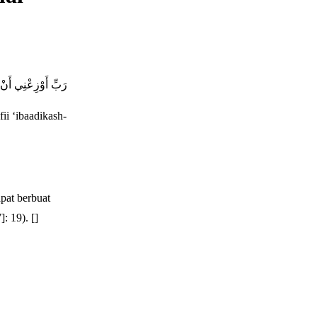
رَبِّ أَوْزِعْنِي أَنْ 
ii ‘ibaadikash-
pat berbuat
 19). []