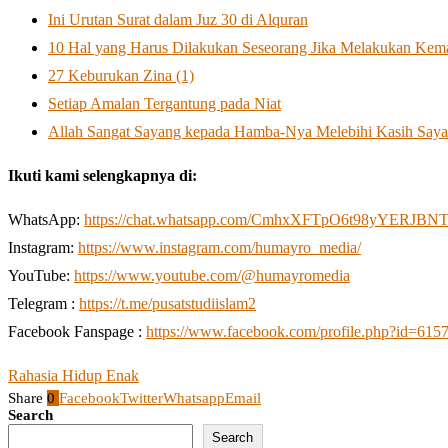
Ini Urutan Surat dalam Juz 30 di Alquran
10 Hal yang Harus Dilakukan Seseorang Jika Melakukan Kema
27 Keburukan Zina (1)
Setiap Amalan Tergantung pada Niat
Allah Sangat Sayang kepada Hamba-Nya Melebihi Kasih Saya
Ikuti kami selengkapnya di:
WhatsApp:
https://chat.whatsapp.com/CmhxXFTpO6t98yYERJBN
Instagram:
https://www.instagram.com/humayro_media/
YouTube:
https://www.youtube.com/@humayromedia
Telegram :
https://t.me/pusatstudiislam2
Facebook Fanspage :
https://www.facebook.com/profile.php?id=61
Rahasia Hidup Enak
Share
0
Facebook
Twitter
Whatsapp
Email
Search
Search