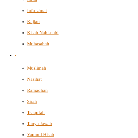
Info Umat
Kajian
Kisah Nabi-nabi
Muhasabah
-
Muslimah
Nasihat
Ramadhan
Sirah
Tsaqofah
Tanya Jawab
Yaumul Hisab