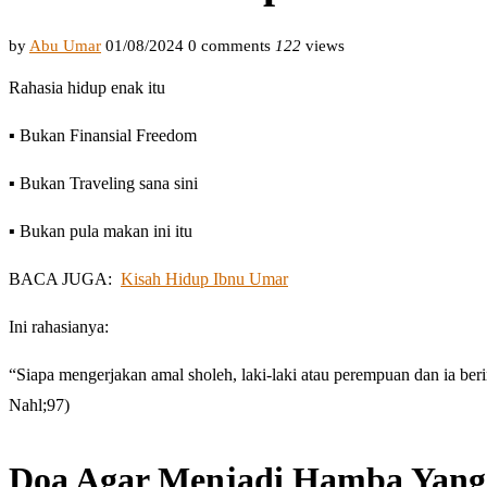
by
Abu Umar
01/08/2024
0 comments
122
views
Rahasia hidup enak itu
▪️ Bukan Finansial Freedom
▪️ Bukan Traveling sana sini
▪️ Bukan pula makan ini itu
BACA JUGA:
Kisah Hidup Ibnu Umar
Ini rahasianya:
“Siapa mengerjakan amal sholeh, laki-laki atau perempuan dan ia b
Nahl;97)
Doa Agar Menjadi Hamba Yang 