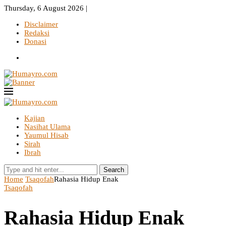
Thursday, 6 August 2026 |
Disclaimer
Redaksi
Donasi
Kajian
Nasihat Ulama
Yaumul Hisab
Sirah
Ibrah
Search
Home
Tsaqofah
Rahasia Hidup Enak
Tsaqofah
Rahasia Hidup Enak