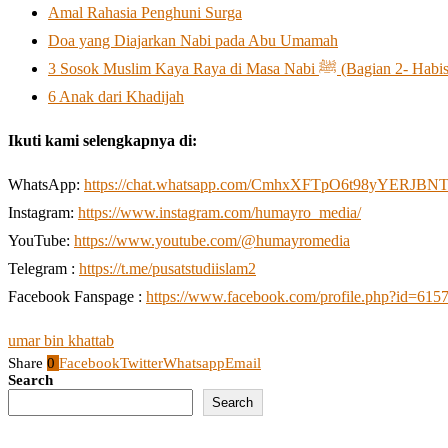
Amal Rahasia Penghuni Surga
Doa yang Diajarkan Nabi pada Abu Umamah
3 Sosok Muslim Kaya Raya di Masa Nabi ﷺ (Bagian 2- Hab
6 Anak dari Khadijah
Ikuti kami selengkapnya di:
WhatsApp:
https://chat.whatsapp.com/CmhxXFTpO6t98yYERJBN
Instagram:
https://www.instagram.com/humayro_media/
YouTube:
https://www.youtube.com/@humayromedia
Telegram :
https://t.me/pusatstudiislam2
Facebook Fanspage :
https://www.facebook.com/profile.php?id=61
umar bin khattab
Share
0
Facebook
Twitter
Whatsapp
Email
Search
Search