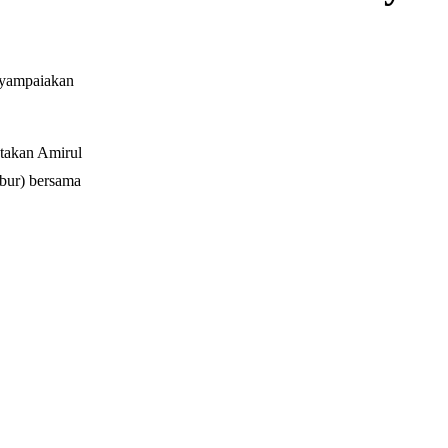
nyampaiakan
takan Amirul
ubur) bersama