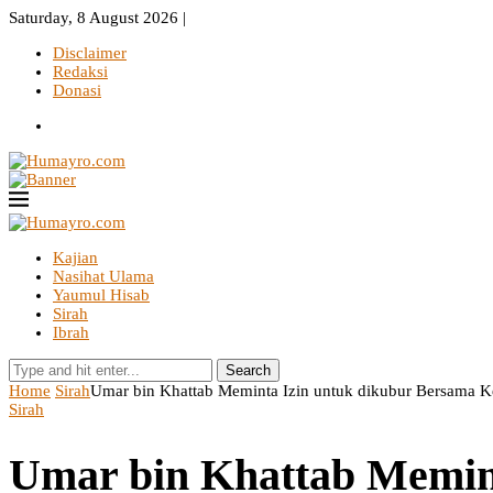
Saturday, 8 August 2026 |
Disclaimer
Redaksi
Donasi
Kajian
Nasihat Ulama
Yaumul Hisab
Sirah
Ibrah
Search
Home
Sirah
Umar bin Khattab Meminta Izin untuk dikubur Bersama 
Sirah
Umar bin Khattab Memin