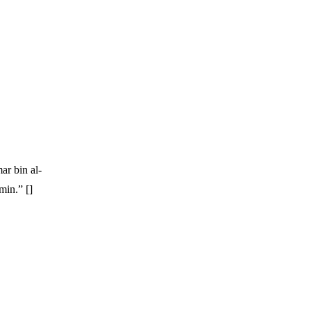
ar bin al-
in.” []