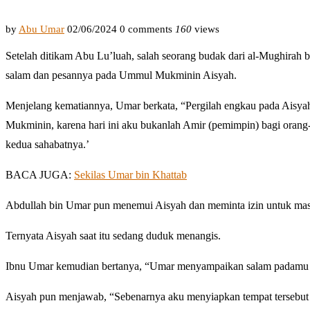
by
Abu Umar
02/06/2024
0 comments
160
views
Setelah ditikam Abu Lu’luah, salah seorang budak dari al-Mughira
salam dan pesannya pada Ummul Mukminin Aisyah.
Menjelang kematiannya, Umar berkata, “Pergilah engkau pada Aisy
Mukminin, karena hari ini aku bukanlah Amir (pemimpin) bagi orang
kedua sahabatnya.’
BACA JUGA:
Sekilas Umar bin Khattab
Abdullah bin Umar pun menemui Aisyah dan meminta izin untuk ma
Ternyata Aisyah saat itu sedang duduk menangis.
Ibnu Umar kemudian bertanya, “Umar menyampaikan salam padamu d
Aisyah pun menjawab, “Sebenarnya aku menyiapkan tempat tersebut u