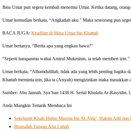
Ibnu Umar pun segera kembali menemui Umar. Ketika datang, orang-
Umar kemudian berkata, “Angkatlah aku.” Maka seseorang pun seg
BACA JUGA:
Keadilan di Masa Umar bin Khattab
Umar bertanya, “Berita apa yang engkau bawa?”
“Seperti harapanmu wahai Amirul Mukminin, ia telah memberi izin.”
Umar berkata, “Alhamdulillah, tidak ada yang lebih penting bagiku d
Khattab meminta izin, jika ia (Aisyah) mengizinkan maka masukkan
Sumber: Abu Jannah. Sya’ban 1438 H. Serial Khulafa Ar-Rasyidin, Um
Anda Mungkin Tertarik Membaca Ini
Sekelumit Kisah Hidup Masruq bin Al-Ajda’, Hakim Adil dan
Binasalah Tangan Abu Lahab