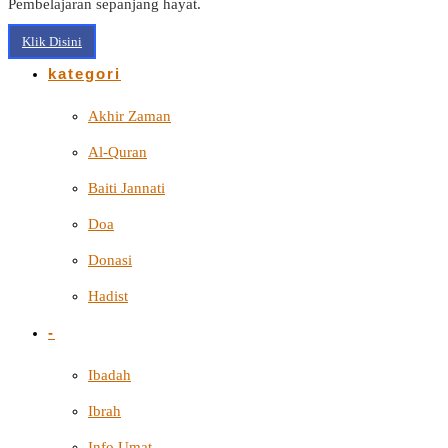
Pembelajaran sepanjang hayat.
Klik Disini
kategori
Akhir Zaman
Al-Quran
Baiti Jannati
Doa
Donasi
Hadist
-
Ibadah
Ibrah
Info Umat