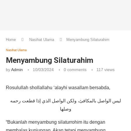
Home
Nasihat Ulama
Menyambung Silaturahim
Nasihat Ulama
Menyambung Silaturahim
by
Admin
10/03/2024
0 comments
117
views
Rosulullah shollallahu ‘alayhi wasallam bersabda,
ليس الواصل بالمكافئ، ولكن الواصل الذي إذا قطعت رحمه
وصلها
“Bukanlah menyambung silaturrohim itu dengan
membalas kunjungan. Akan tetapi menyambung