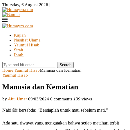
Thursday, 6 August 2026 |
Kajian
Nasihat Ulama
Yaumul Hisab
Sirah
Ibrah
Search
Home
Yaumul Hisab
Manusia dan Kematian
Yaumul Hisab
Manusia dan Kematian
by
Abu Umar
09/03/2024
0 comments
139
views
Nabi ﷺ bersabda: “Bersiaplah untuk mati sebelum mati.”
Ada satu riwayat yang mengatakan bahwa setiap matahari terbit