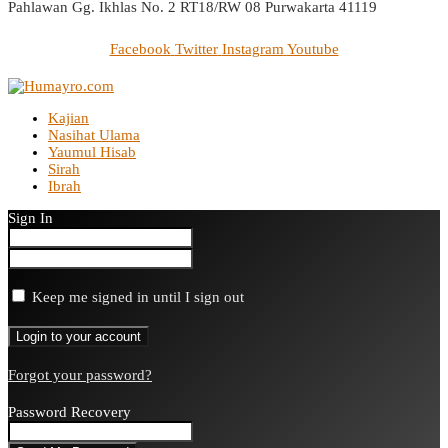
Pahlawan Gg. Ikhlas No. 2 RT18/RW 08 Purwakarta 41119
Facebook
Twitter
Instagram
Youtube
Kajian
Nasihat Ulama
Yaumul Hisab
Sirah
Ibrah
Sign In
Keep me signed in until I sign out
Forgot your password?
Password Recovery