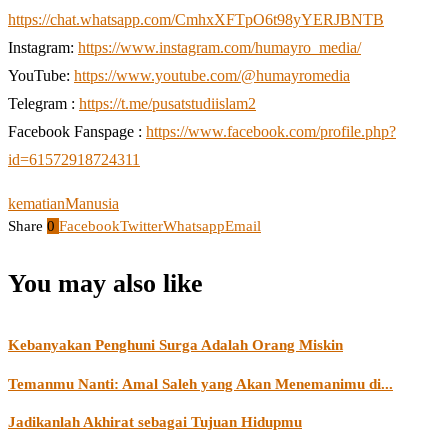
https://chat.whatsapp.com/CmhxXFTpO6t98yYERJBNTB
Instagram:
https://www.instagram.com/humayro_media/
YouTube:
https://www.youtube.com/@humayromedia
Telegram :
https://t.me/pusatstudiislam2
Facebook Fanspage :
https://www.facebook.com/profile.php?
id=61572918724311
kematian
Manusia
Share
0
Facebook
Twitter
Whatsapp
Email
You may also like
Kebanyakan Penghuni Surga Adalah Orang Miskin
Temanmu Nanti: Amal Saleh yang Akan Menemanimu di...
Jadikanlah Akhirat sebagai Tujuan Hidupmu