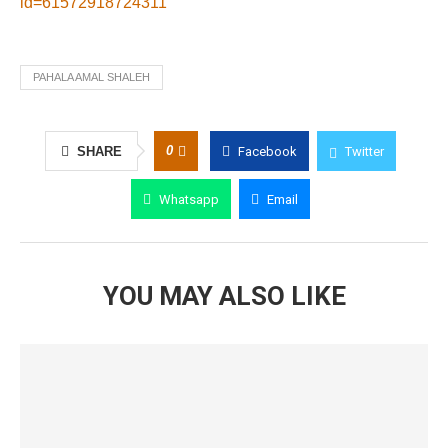
id=61572918724311
PAHALA AMAL SHALEH
0
SHARE
Facebook
Twitter
Whatsapp
Email
YOU MAY ALSO LIKE