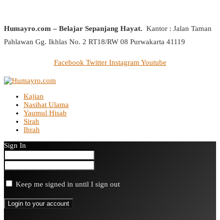
Humayro.com – Belajar Sepanjang Hayat.
Kantor : Jalan Taman
Pahlawan Gg. Ikhlas No. 2 RT18/RW 08 Purwakarta 41119
Facebook
Twitter
Instagram
Youtube
Kajian
Nasihat Ulama
Yaumul Hisab
Sirah
Ibrah
Sign In
Keep me signed in until I sign out