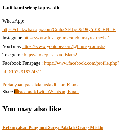
Ikuti kami selengkapnya di:
WhatsApp:
https://chat.whatsapp.com/CmhxXFTpO6t98yYERJBNTB
Instagram:
https://www.instagram.com/humayro_media/
YouTube:
https://www.youtube.com/@humayromedia
Telegram :
https://t.me/pusatstudiislam2
Facebook Fanspage :
https://www.facebook.com/profile.php?
id=61572918724311
Pertanyaan pada Manusia di Hari Kiamat
Share
0
Facebook
Twitter
Whatsapp
Email
You may also like
Kebanyakan Penghuni Surga Adalah Orang Miskin