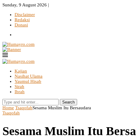
Sunday, 9 August 2026 |
Disclaimer
Redaksi
Donasi
Kajian
Nasihat Ulama
Yaumul Hisab
Sirah
Ibrah
Search
Home
Tsaqofah
Sesama Muslim Itu Bersaudara
Tsaqofah
Sesama Muslim Itu Bers