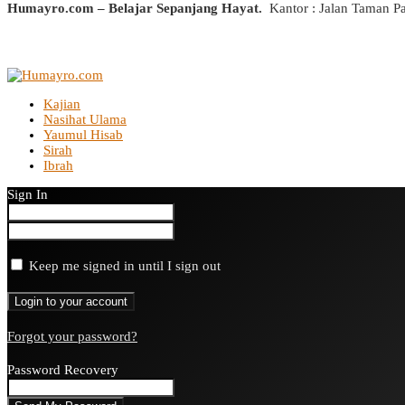
Humayro.com – Belajar Sepanjang Hayat.
Kantor : Jalan Taman P
Kajian
Nasihat Ulama
Yaumul Hisab
Sirah
Ibrah
Sign In
Keep me signed in until I sign out
Forgot your password?
Password Recovery