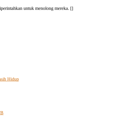
iperintahkan untuk menolong mereka. []
asih Hidup
TB