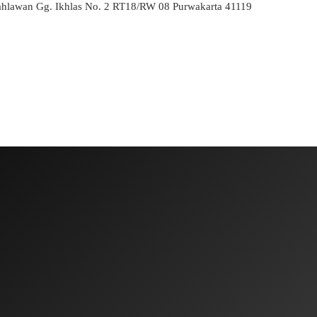
ahlawan Gg. Ikhlas No. 2 RT18/RW 08 Purwakarta 41119