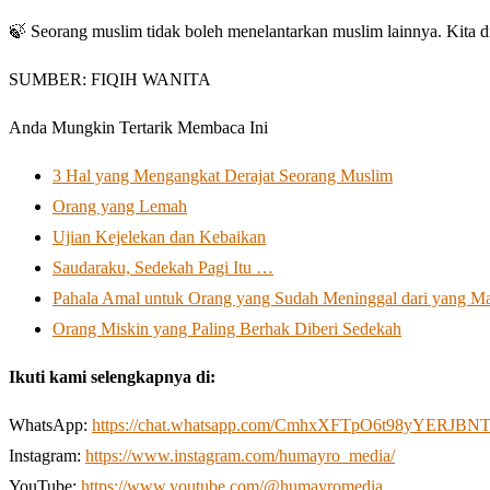
🍃 Seorang muslim tidak boleh menelantarkan muslim lainnya. Kita d
SUMBER: FIQIH WANITA
Anda Mungkin Tertarik Membaca Ini
3 Hal yang Mengangkat Derajat Seorang Muslim
Orang yang Lemah
Ujian Kejelekan dan Kebaikan
Saudaraku, Sedekah Pagi Itu …
Pahala Amal untuk Orang yang Sudah Meninggal dari yang M
Orang Miskin yang Paling Berhak Diberi Sedekah
Ikuti kami selengkapnya di:
WhatsApp:
https://chat.whatsapp.com/CmhxXFTpO6t98yYERJBN
Instagram:
https://www.instagram.com/humayro_media/
YouTube:
https://www.youtube.com/@humayromedia