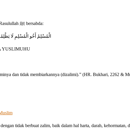
Dari ‘Abdullah bin ‘Umar radhiallahu ‘anhuma mengabarkan bahwa Rasulullah ﷺ bersabda:
الْمُسْلِمُ أَخُو الْمُسْلِمِ لَا يَظْلِمُهُ
A YUSLIMUHU
liminya dan tidak membiarkannya (dizalimi).” (HR. Bukhari, 2262 & M
 Muslim
ngan tidak berbuat zalim, baik dalam hal harta, darah, kehormatan, d