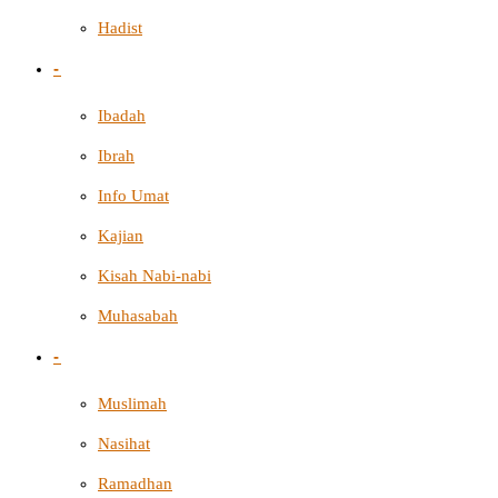
Hadist
-
Ibadah
Ibrah
Info Umat
Kajian
Kisah Nabi-nabi
Muhasabah
-
Muslimah
Nasihat
Ramadhan