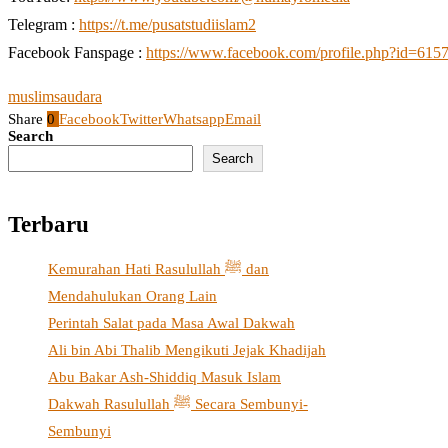
Telegram :
https://t.me/pusatstudiislam2
Facebook Fanspage :
https://www.facebook.com/profile.php?id=61
muslim
saudara
Share
0
Facebook
Twitter
Whatsapp
Email
Search
Search
Terbaru
Kemurahan Hati Rasulullah ﷺ dan
Mendahulukan Orang Lain
Perintah Salat pada Masa Awal Dakwah
Ali bin Abi Thalib Mengikuti Jejak Khadijah
Abu Bakar Ash-Shiddiq Masuk Islam
Dakwah Rasulullah ﷺ Secara Sembunyi-
Sembunyi