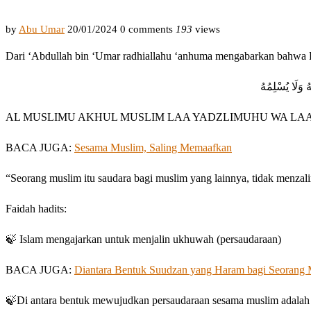
by
Abu Umar
20/01/2024
0 comments
193
views
 وَلَا يُسْلِمُهُ
AL MUSLIMU AKHUL MUSLIM LAA YADZLIMUHU WA LA
BACA JUGA:
Sesama Muslim, Saling Memaafkan
“Seorang muslim itu saudara bagi muslim yang lainnya, tidak menza
Faidah hadits:
🍃 Islam mengajarkan untuk menjalin ukhuwah (persaudaraan)
BACA JUGA:
Diantara Bentuk Suudzan yang Haram bagi Seorang
🍃Di antara bentuk mewujudkan persaudaraan sesama muslim adalah de