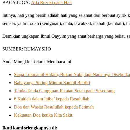
BACA JUGA:
Ada Rezeki pada Hati
Intinya, hati yang bersih adalah hati yang selamat dari berbuat syir
semata, yaitu irodah (keinginan), cinta, tawakkal, inabah (kembali), 
Demikian ungkapan Ibnul Qayyim yang amat berharga yang beliau samp
SUMBER: RUMAYSHO
Anda Mungkin Tertarik Membaca Ini
Siapa Lukmanul Hakim, Bukan Nabi, tapi Namanya Disebutka
Bahayanya Sering Minum Sambil Berdiri
Tanda-Tanda Gangguan Jin atau Setan pada Seseorang
6 Kaidah dalam Ittiba’ kepada Rasulullah
Doa dan Wasiat Rasulullah kepada Fatimah
Kekuatan Doa ketika Kita Sakit
Ikuti kami selengkapnya di: