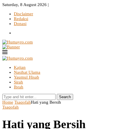
Saturday, 8 August 2026 |
Disclaimer
Redaksi
Donasi
Kajian
Nasihat Ulama
Yaumul Hisab
Sirah
Ibrah
Search
Home
Tsaqofah
Hati yang Bersih
Tsaqofah
Hati yang Bersih