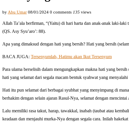
by
Abu Umar
08/01/2024
0 comments
135
views
Allah Ta’ala berfirman, “(Yaitu) di hari harta dan anak-anak laki-la
(QS. Asy Syu’aro’: 88).
Apa yang dimaksud dengan hati yang bersih? Hati yang bersih (selama
BACA JUGA:
Tersenyumlah, Hatimu akan Ikut Tersenyum
Para ulama berselisih dalam mengungkapkan makna hati yang bersih (
hati yang selamat dari segala macam bentuk syahwat yang menyalahi 
Hati itu pun selamat dari berbagai syubhat yang menyimpang di mana h
berhakim dengan selain ajaran Rasul-Nya, selamat dengan mencintai 
Lalu memiliki rasa takut, harap, tawakkal, inabah (taubat atau kembal
keadaan dan menjauhi murka-Nya dengan segala cara. Inilah hakekat 