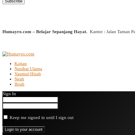
Humayro.com – Belajar Sepanjang Hayat.
Kantor : Jalan Taman P
Kajian
Nasihat Ulama
Yaumul Hisab
Sirah
Ibrah
Sign In
Keep me signed in until I sign out