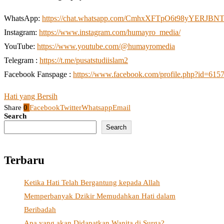
WhatsApp:
https://chat.whatsapp.com/CmhxXFTpO6t98yYERJBN
Instagram:
https://www.instagram.com/humayro_media/
YouTube:
https://www.youtube.com/@humayromedia
Telegram :
https://t.me/pusatstudiislam2
Facebook Fanspage :
https://www.facebook.com/profile.php?id=61
Hati yang Bersih
Share
0
Facebook
Twitter
Whatsapp
Email
Search
Search
Terbaru
Ketika Hati Telah Bergantung kepada Allah
Memperbanyak Dzikir Memudahkan Hati dalam
Beribadah
Apa yang akan Didapatkan Wanita di Surga?