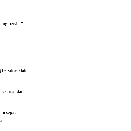
yang bersih,”
 bersih adalah
 selamat dari
lam segala
lah.