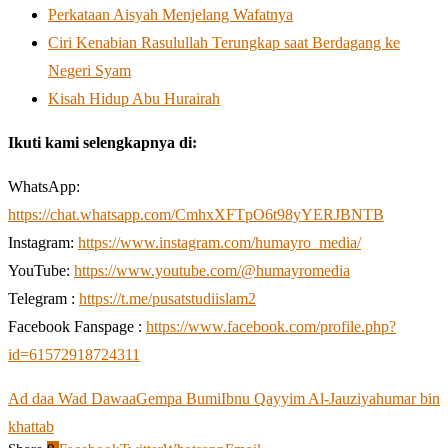
Perkataan Aisyah Menjelang Wafatnya
Ciri Kenabian Rasulullah Terungkap saat Berdagang ke
Negeri Syam
Kisah Hidup Abu Hurairah
Ikuti kami selengkapnya di:
WhatsApp:
https://chat.whatsapp.com/CmhxXFTpO6t98yYERJBNTB
Instagram:
https://www.instagram.com/humayro_media/
YouTube:
https://www.youtube.com/@humayromedia
Telegram :
https://t.me/pusatstudiislam2
Facebook Fanspage :
https://www.facebook.com/profile.php?
id=61572918724311
Ad daa Wad Dawaa
Gempa Bumi
Ibnu Qayyim Al-Jauziyah
umar bin
khattab