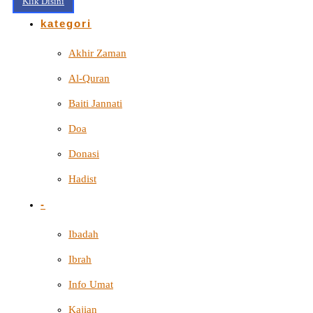
Klik Disini
kategori
Akhir Zaman
Al-Quran
Baiti Jannati
Doa
Donasi
Hadist
-
Ibadah
Ibrah
Info Umat
Kajian