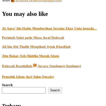
Share
0
Facebook
Twitter
Whatsapp
Email
You may also like
Al-Aqra’ bin Habis Memberikan Seratus Ekor Unta kepada...
Perintah Salat pada Masa Awal Dakwah
Ali bin Abi Thalib Mengikuti Jejak Khadijah
Abu Bakar Ash-Shiddiq Masuk Islam
Dakwah Rasulullah ﷺ Secara Sembunyi-Sembunyi
Pemeluk Islam dari Suku Quraisy
Search
Search
Terbaru