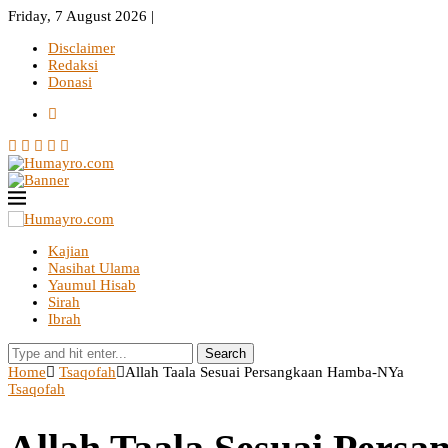
Friday, 7 August 2026 |
Disclaimer
Redaksi
Donasi
Kajian
Nasihat Ulama
Yaumul Hisab
Sirah
Ibrah
Search
Home
Tsaqofah
Allah Taala Sesuai Persangkaan Hamba-NYa
Tsaqofah