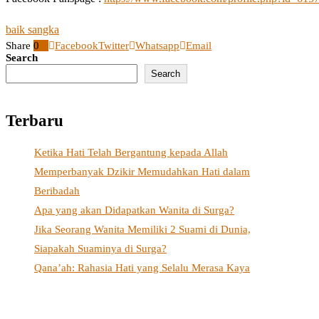
baik sangka
Share
0
Facebook
Twitter
Whatsapp
Email
Search
Search
Terbaru
Ketika Hati Telah Bergantung kepada Allah
Memperbanyak Dzikir Memudahkan Hati dalam
Beribadah
Apa yang akan Didapatkan Wanita di Surga?
Jika Seorang Wanita Memiliki 2 Suami di Dunia,
Siapakah Suaminya di Surga?
Qana’ah: Rahasia Hati yang Selalu Merasa Kaya