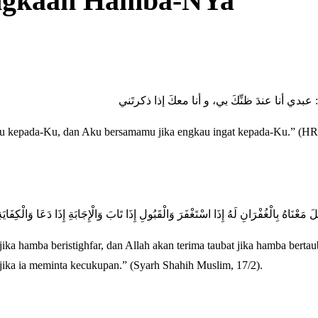
sangkaan Hamba-NYa
: عبدي أنا عندَ ظنِّكَ بي، و أنا معكَ إذا ذكرتَني
mu kepada-Ku, dan Aku bersamamu jika engkau ingat kepada-Ku.” (HR
عْنَاهُ بِالْغُفْرَانِ لَهُ إِذَا اسْتَغْفَرَ وَالْقَبُولِ إِذَا تَابَ وَالْإِجَابَةِ إِذَا دَعَا وَالْكِفَايَة
 hamba beristighfar, dan Allah akan terima taubat jika hamba bertaub
 jika ia meminta kecukupan.” (Syarh Shahih Muslim, 17/2).