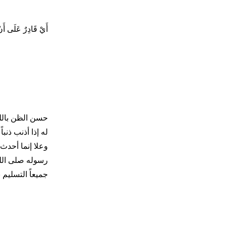
أَيْ قَادِرٌ عَلَى أَنْ
حسن الظن بالله
له إذا أذنب ذنب
وعلا إنما أحدث
رسوله صلى الله
جميعاً التسليم 