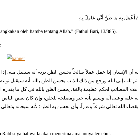
 أَعْمَلَ بِهِ مَا ظَنَّ أَنِّي عَامِلٌ بِهِ
gkakan oleh hamba tentang Allah.” (Fathul Bari, 13/385).
:
 أن الإنسان إذا عمل عملاً صالحاً يحسن الظن بربه أنه سيقبل منه، إذ
اً ثم تاب إلى الله ورجع من ذلك الذنب يحسن الظن بالله أنه سيقبل توب
 هذه المصائب لحكم عظيمة بالغة، يحسن الظن بالله في كل ما يقدره 
 عليه وعلى آله وسلم بأنه خير ومصلحة للخلق، وإن كان بعض الناس لا
بقضاء الله تعالى شرعاً وقدراً، وأن نحسن به الظن؛ لأنه سبحانه وتعالى أ
da Rabb-nya bahwa Ia akan menerima amalannya tersebut.