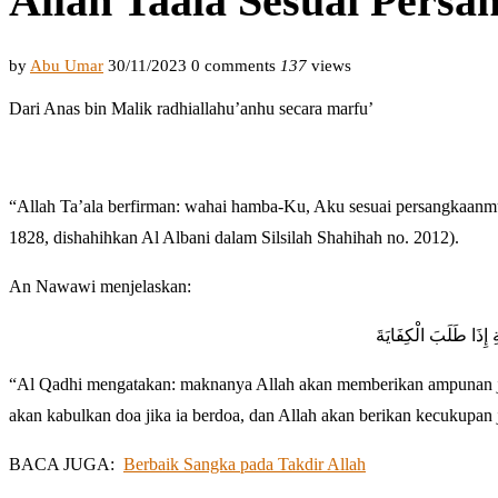
Allah Taala Sesuai Per
by
Abu Umar
30/11/2023
0 comments
137
views
Dari Anas bin Malik radhiallahu’anhu secara marfu’
“Allah Ta’ala berfirman: wahai hamba-Ku, Aku sesuai persangkaan
1828, dishahihkan Al Albani dalam Silsilah Shahihah no. 2012).
An Nawawi menjelaskan:
ِ إِذَا طَلَبَ الْكِفَايَةَ
“Al Qadhi mengatakan: maknanya Allah akan memberikan ampunan jika
akan kabulkan doa jika ia berdoa, dan Allah akan berikan kecukupan
BACA JUGA:
Berbaik Sangka pada Takdir Allah