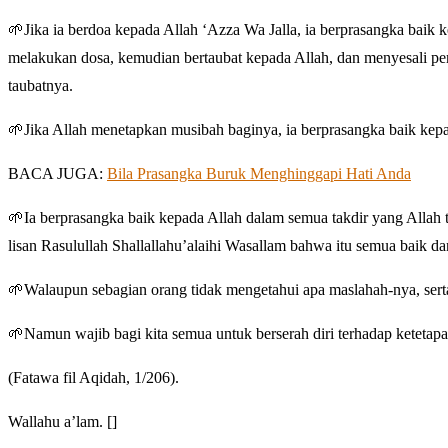
🌱Jika ia berdoa kepada Allah ‘Azza Wa Jalla, ia berprasangka baik
melakukan dosa, kemudian bertaubat kepada Allah, dan menyesali pe
taubatnya.
🌱Jika Allah menetapkan musibah baginya, ia berprasangka baik kepa
BACA JUGA:
Bila Prasangka Buruk Menghinggapi Hati Anda
🌱Ia berprasangka baik kepada Allah dalam semua takdir yang Allah t
lisan Rasulullah Shallallahu’alaihi Wasallam bahwa itu semua baik
🌱Walaupun sebagian orang tidak mengetahui apa maslahah-nya, serta
🌱Namun wajib bagi kita semua untuk berserah diri terhadap ketetap
(Fatawa fil Aqidah, 1/206).
Wallahu a’lam. []