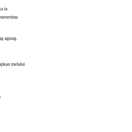
a ia
 menerima
ng agung.
apkan melalui
”