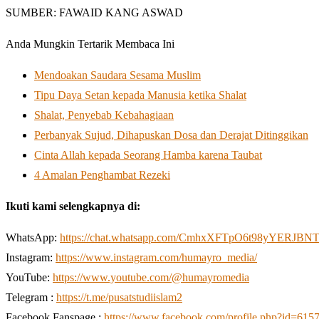
SUMBER: FAWAID KANG ASWAD
Anda Mungkin Tertarik Membaca Ini
Mendoakan Saudara Sesama Muslim
Tipu Daya Setan kepada Manusia ketika Shalat
Shalat, Penyebab Kebahagiaan
Perbanyak Sujud, Dihapuskan Dosa dan Derajat Ditinggikan
Cinta Allah kepada Seorang Hamba karena Taubat
4 Amalan Penghambat Rezeki
Ikuti kami selengkapnya di:
WhatsApp:
https://chat.whatsapp.com/CmhxXFTpO6t98yYERJBN
Instagram:
https://www.instagram.com/humayro_media/
YouTube:
https://www.youtube.com/@humayromedia
Telegram :
https://t.me/pusatstudiislam2
Facebook Fanspage :
https://www.facebook.com/profile.php?id=61