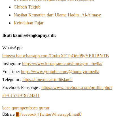
Ghibah Takjub
Nasihat Kematian dari Ulama Hadits, Al-A’masy
Keindahan Fajar
Ikuti kami selengkapnya di:
WhatsApp:
https://chat.whatsapp.com/CmhxXFTpO6t98yYERJBNTB
Instagram:
https://www.instagram.com/humayro_media/
YouTube:
https://www.youtube.com/@humayromedia
Telegram :
https://t.me/pusatstudiislam2
Facebook Fanspage :
https://www.facebook.com/profile.php?
id=61572918724311
baca quran
pembaca quran
Share
0
Facebook
Twitter
Whatsapp
Email