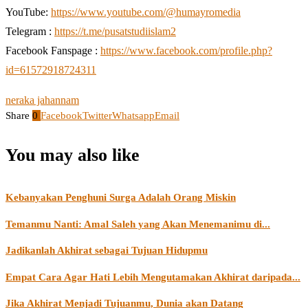
YouTube:
https://www.youtube.com/@humayromedia
Telegram :
https://t.me/pusatstudiislam2
Facebook Fanspage :
https://www.facebook.com/profile.php?
id=61572918724311
neraka jahannam
Share
0
Facebook
Twitter
Whatsapp
Email
You may also like
Kebanyakan Penghuni Surga Adalah Orang Miskin
Temanmu Nanti: Amal Saleh yang Akan Menemanimu di...
Jadikanlah Akhirat sebagai Tujuan Hidupmu
Empat Cara Agar Hati Lebih Mengutamakan Akhirat daripada...
Jika Akhirat Menjadi Tujuanmu, Dunia akan Datang