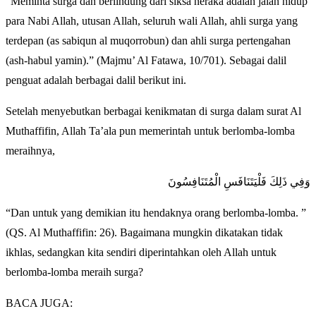
“Meminta surga dan berlindung dari siksa neraka adalah jalan hidup
para Nabi Allah, utusan Allah, seluruh wali Allah, ahli surga yang
terdepan (as sabiqun al muqorrobun) dan ahli surga pertengahan
(ash-habul yamin).” (Majmu’ Al Fatawa, 10/701). Sebagai dalil
penguat adalah berbagai dalil berikut ini.
Setelah menyebutkan berbagai kenikmatan di surga dalam surat Al
Muthaffifin, Allah Ta’ala pun memerintah untuk berlomba-lomba
meraihnya,
وَفِي ذَلِكَ فَلْيَتَنَافَسِ الْمُتَنَافِسُونَ
“Dan untuk yang demikian itu hendaknya orang berlomba-lomba. ”
(QS. Al Muthaffifin: 26). Bagaimana mungkin dikatakan tidak
ikhlas, sedangkan kita sendiri diperintahkan oleh Allah untuk
berlomba-lomba meraih surga?
BACA JUGA: