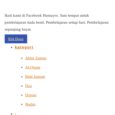
Ikuti kami di Facebook Humayro. Satu tempat untuk
pembelajaran tiada henti. Pembelajaran setiap hari. Pembelajaran
sepanjang hayat.
Klik Disini
kategori
Akhir Zaman
Al-Quran
Baiti Jannati
Doa
Donasi
Hadist
-