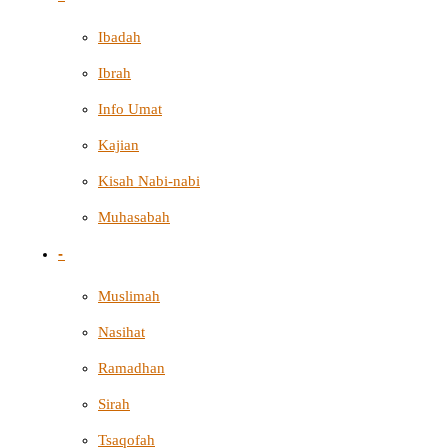
Ibadah
Ibrah
Info Umat
Kajian
Kisah Nabi-nabi
Muhasabah
-
Muslimah
Nasihat
Ramadhan
Sirah
Tsaqofah