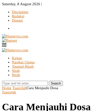
Saturday, 8 August 2026 |
Disclaimer
Redaksi
Donasi
Kajian
Nasihat Ulama
Yaumul Hisab
Sirah
Ibrah
Search
Home
Tsaqofah
Cara Menjauhi Dosa
Tsaqofah
Cara Menjauhi Dosa