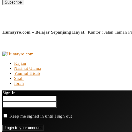
Humayro.com – Belajar Sepanjang Hayat.
Kantor : Jalan Taman P
Kajian
Nasihat Ulama
Yaumul Hisab
Sirah
Ibrah
Sign In
Keep me signed in until I sign out