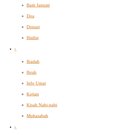
Baiti Jannati
Doa
Donasi
Hadist
-
Ibadah
Ibrah
Info Umat
Kajian
Kisah Nabi-nabi
Muhasabah
-