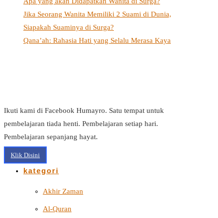
Apa yang akan Didapatkan Wanita di Surga?
Jika Seorang Wanita Memiliki 2 Suami di Dunia,
Siapakah Suaminya di Surga?
Qana’ah: Rahasia Hati yang Selalu Merasa Kaya
Ikuti kami di Facebook Humayro. Satu tempat untuk
pembelajaran tiada henti. Pembelajaran setiap hari.
Pembelajaran sepanjang hayat.
Klik Disini
kategori
Akhir Zaman
Al-Quran