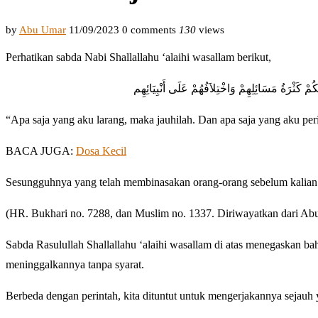
by
Abu Umar
11/09/2023
0 comments
130
views
Perhatikan sabda Nabi Shallallahu ‘alaihi wasallam berikut,
لَكُمْ كَثْرَةُ مَسَائِلِهِمْ وَاخْتِلاَفُهُمْ عَلَى أَنْبِيَائِهِم
“Apa saja yang aku larang, maka jauhilah. Dan apa saja yang aku pe
BACA JUGA:
Dosa Kecil
Sesungguhnya yang telah membinasakan orang-orang sebelum kalian a
(HR. Bukhari no. 7288, dan Muslim no. 1337. Diriwayatkan dari Abu
Sabda Rasulullah Shallallahu ‘alaihi wasallam di atas menegaskan bah
meninggalkannya tanpa syarat.
Berbeda dengan perintah, kita dituntut untuk mengerjakannya sejauh