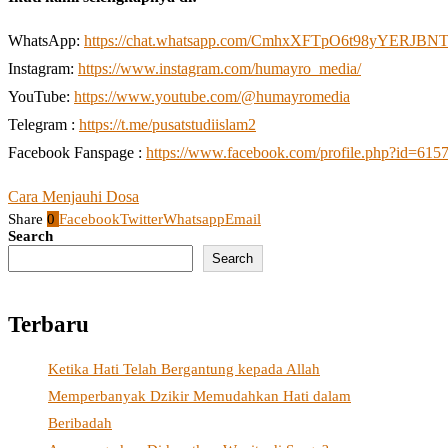
WhatsApp:
https://chat.whatsapp.com/CmhxXFTpO6t98yYERJBN
Instagram:
https://www.instagram.com/humayro_media/
YouTube:
https://www.youtube.com/@humayromedia
Telegram :
https://t.me/pusatstudiislam2
Facebook Fanspage :
https://www.facebook.com/profile.php?id=61
Cara Menjauhi Dosa
Share
0
Facebook
Twitter
Whatsapp
Email
Search
Search
Terbaru
Ketika Hati Telah Bergantung kepada Allah
Memperbanyak Dzikir Memudahkan Hati dalam
Beribadah