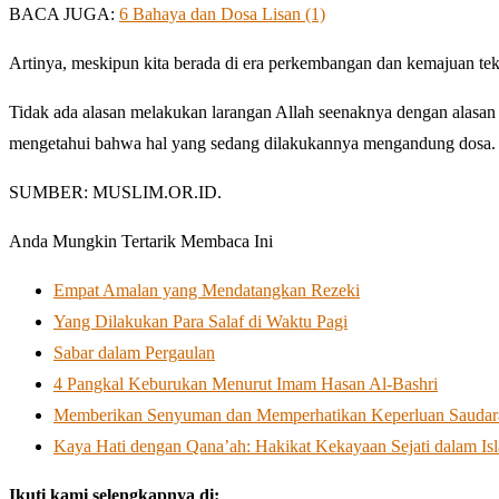
BACA JUGA:
6 Bahaya dan Dosa Lisan (1)
Artinya, meskipun kita berada di era perkembangan dan kemajuan tekno
Tidak ada alasan melakukan larangan Allah seenaknya dengan alasan s
mengetahui bahwa hal yang sedang dilakukannya mengandung dosa. 
SUMBER: MUSLIM.OR.ID.
Anda Mungkin Tertarik Membaca Ini
Empat Amalan yang Mendatangkan Rezeki
Yang Dilakukan Para Salaf di Waktu Pagi
Sabar dalam Pergaulan
4 Pangkal Keburukan Menurut Imam Hasan Al-Bashri
Memberikan Senyuman dan Memperhatikan Keperluan Saudar
Kaya Hati dengan Qana’ah: Hakikat Kekayaan Sejati dalam Is
Ikuti kami selengkapnya di: