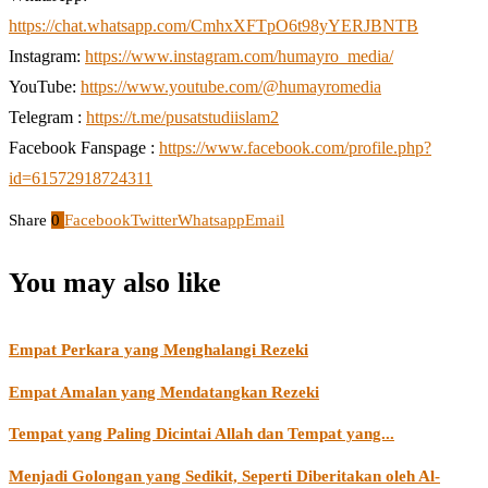
https://chat.whatsapp.com/CmhxXFTpO6t98yYERJBNTB
Instagram:
https://www.instagram.com/humayro_media/
YouTube:
https://www.youtube.com/@humayromedia
Telegram :
https://t.me/pusatstudiislam2
Facebook Fanspage :
https://www.facebook.com/profile.php?
id=61572918724311
Share
0
Facebook
Twitter
Whatsapp
Email
You may also like
Empat Perkara yang Menghalangi Rezeki
Empat Amalan yang Mendatangkan Rezeki
Tempat yang Paling Dicintai Allah dan Tempat yang...
Menjadi Golongan yang Sedikit, Seperti Diberitakan oleh Al-