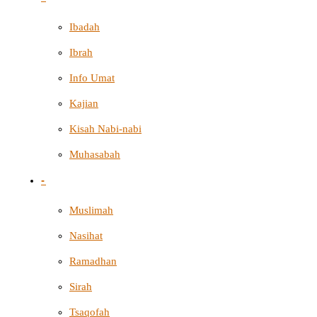
Ibadah
Ibrah
Info Umat
Kajian
Kisah Nabi-nabi
Muhasabah
-
Muslimah
Nasihat
Ramadhan
Sirah
Tsaqofah