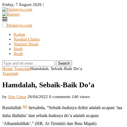
Friday, 7 August 2026 |
Kajian
Nasihat Ulama
Yaumul Hisab
Sirah
Ibrah
Search
Home
Tsaqofah
Hamdalah, Sebaik-Baik Do’a
Tsaqofah
Hamdalah, Sebaik-Baik Do’a
by
Abu Umar
26/04/2022
0 comments
146
views
Rasulullah
ﷺ
bersabda, “Sebaik-baiknya dzikir adalah ucapan ‘laa
ilaha illallahu’ dan sebaik-baiknya do’a adalah ucapan
‘Alhamdulillah’.” (HR. At Tirmidzi dan Ibnu Majah)