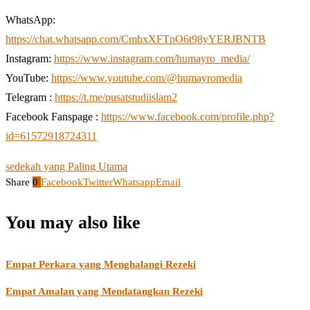
WhatsApp:
https://chat.whatsapp.com/CmhxXFTpO6t98yYERJBNTB
Instagram:
https://www.instagram.com/humayro_media/
YouTube:
https://www.youtube.com/@humayromedia
Telegram :
https://t.me/pusatstudiislam2
Facebook Fanspage :
https://www.facebook.com/profile.php?
id=61572918724311
sedekah yang Paling Utama
Share
0
Facebook
Twitter
Whatsapp
Email
You may also like
Empat Perkara yang Menghalangi Rezeki
Empat Amalan yang Mendatangkan Rezeki