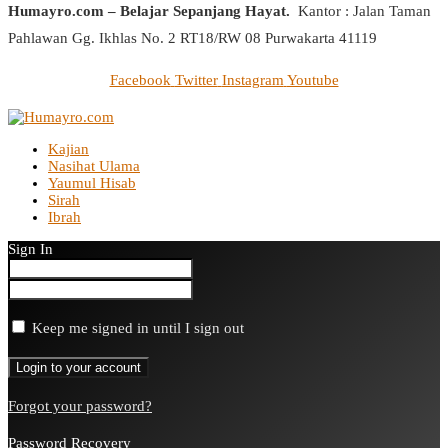
Humayro.com – Belajar Sepanjang Hayat.
Kantor : Jalan Taman
Pahlawan Gg. Ikhlas No. 2 RT18/RW 08 Purwakarta 41119
Facebook
Twitter
Instagram
Youtube
Kajian
Nasihat Ulama
Yaumul Hisab
Sirah
Ibrah
Sign In
Keep me signed in until I sign out
Forgot your password?
Password Recovery