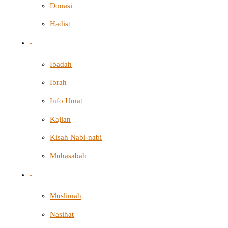
Donasi
Hadist
-
Ibadah
Ibrah
Info Umat
Kajian
Kisah Nabi-nabi
Muhasabah
-
Muslimah
Nasihat