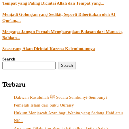
Tempat yang Paling Dicintai Allah dan Tempat yang...
Menjadi Golongan yang Sedikit, Seperti Diberitakan oleh Al-
Qur’an,...
Mengapa Jangan Pernah Mengharapkan Balasan dari Manusia,
Bahkan...
Seseorang Akan Dicintai Karena Kelembutannya
Search
Search
Terbaru
Dakwah Rasulullah ﷺ Secara Sembunyi-Sembunyi
Pemeluk Islam dari Suku Quraisy
Hukum Menjawab Azan bagi Wanita yang Sedang Haid atau
Nifas
Apa yang Dilakukan Wanita Istihadhah ketika Salat?