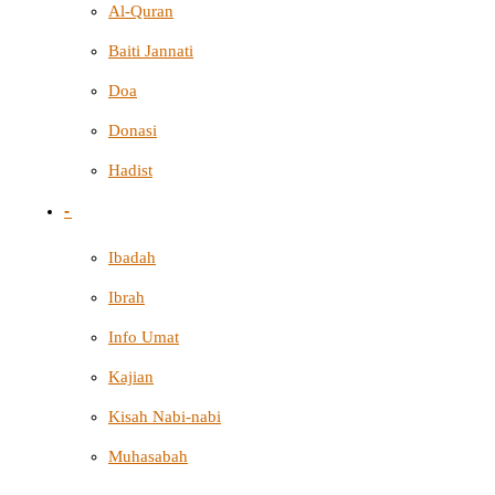
Al-Quran
Baiti Jannati
Doa
Donasi
Hadist
-
Ibadah
Ibrah
Info Umat
Kajian
Kisah Nabi-nabi
Muhasabah