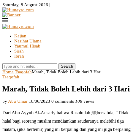
Saturday, 8 August 2026 |
Kajian
Nasihat Ulama
Yaumul Hisab
Sirah
Ibrah
Search
Home
Tsaqofah
Marah, Tidak Boleh Lebih dari 3 Hari
Tsaqofah
Marah, Tidak Boleh Lebih dari 3 Hari
by
Abu Umar
18/06/2023
0 comments
108
views
Dari Abu Ayyub Al-Ansariy bahwa Rasulullah ﷺbersabda, “Tidak
halal bagi seorang muslim mendiamkan saudaranya melebihi tiga
malam, (jika bertemu) yang ini berpaling dan yang ini juga berpaling