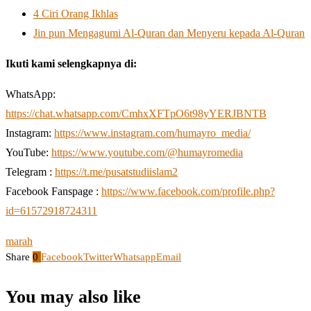
4 Ciri Orang Ikhlas
Jin pun Mengagumi Al-Quran dan Menyeru kepada Al-Quran
Ikuti kami selengkapnya di:
WhatsApp:
https://chat.whatsapp.com/CmhxXFTpO6t98yYERJBNTB
Instagram:
https://www.instagram.com/humayro_media/
YouTube:
https://www.youtube.com/@humayromedia
Telegram :
https://t.me/pusatstudiislam2
Facebook Fanspage :
https://www.facebook.com/profile.php?
id=61572918724311
marah
Share
0
Facebook
Twitter
Whatsapp
Email
You may also like