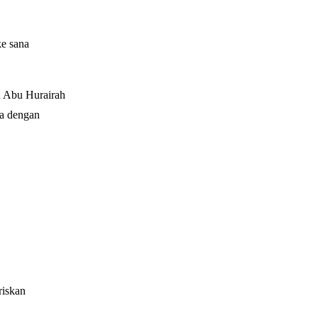
ke sana
u Abu Hurairah
ka dengan
riskan