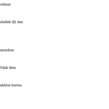
ah ﷺ dan
u memohon
Allah ilmu
akhirat karena