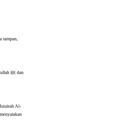
 ﷺ dan
urairah Al-
h menyatakan