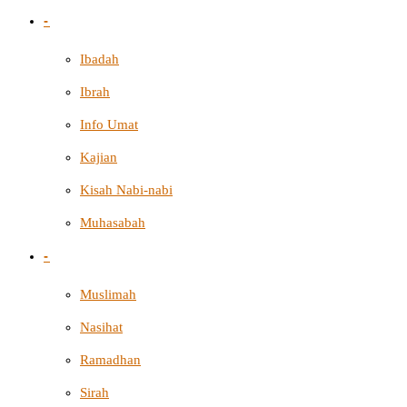
-
Ibadah
Ibrah
Info Umat
Kajian
Kisah Nabi-nabi
Muhasabah
-
Muslimah
Nasihat
Ramadhan
Sirah