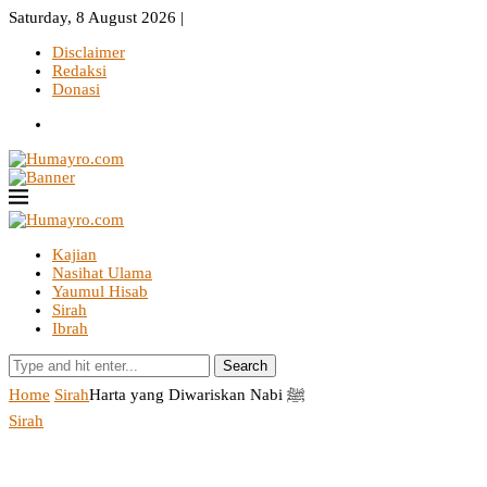
Saturday, 8 August 2026 |
Disclaimer
Redaksi
Donasi
Kajian
Nasihat Ulama
Yaumul Hisab
Sirah
Ibrah
Search
Home
Sirah
Harta yang Diwariskan Nabi ﷺ
Sirah