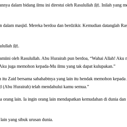
ang ilmu ini direstui oleh Rasulullah ﷺ. Inilah yang membuat
dalam masjid. Mereka berdoa dan berdzikir. Kemudian datanglah Rasulull
“Ulanglah lagi doa dan dzikir yang kamu semua baca tadi!” pinta Rasulullah ﷺ.
amiini oleh Rasulullah. Abu Hurairah pun berdoa, “Wahai Allah! Ak
Aku juga memohon kepada-Mu ilmu yang tak dapat kulupakan.”
h itu Zaid bersama sabahabtnya yang lain itu hendak memohon kepada 
d (Abu Hurairah) telah mendahului kamu semua.”
ang lain. Ia ingin orang lain mendapatkan kemudahan di dunia dan 
lain yang sibuk urusan dunia.