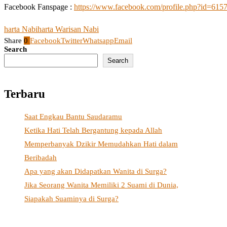
Facebook Fanspage :
https://www.facebook.com/profile.php?id=61
harta Nabi
harta Warisan Nabi
Share
0
Facebook
Twitter
Whatsapp
Email
Search
Search
Terbaru
Saat Engkau Bantu Saudaramu
Ketika Hati Telah Bergantung kepada Allah
Memperbanyak Dzikir Memudahkan Hati dalam
Beribadah
Apa yang akan Didapatkan Wanita di Surga?
Jika Seorang Wanita Memiliki 2 Suami di Dunia,
Siapakah Suaminya di Surga?