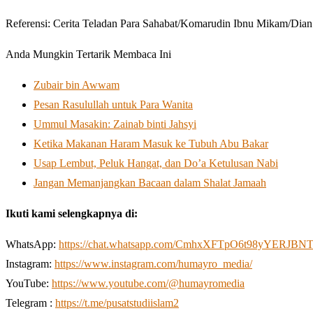
Referensi: Cerita Teladan Para Sahabat/Komarudin Ibnu Mikam/Dia
Anda Mungkin Tertarik Membaca Ini
Zubair bin Awwam
Pesan Rasulullah untuk Para Wanita
Ummul Masakin: Zainab binti Jahsyi
Ketika Makanan Haram Masuk ke Tubuh Abu Bakar
Usap Lembut, Peluk Hangat, dan Do’a Ketulusan Nabi
Jangan Memanjangkan Bacaan dalam Shalat Jamaah
Ikuti kami selengkapnya di:
WhatsApp:
https://chat.whatsapp.com/CmhxXFTpO6t98yYERJBN
Instagram:
https://www.instagram.com/humayro_media/
YouTube:
https://www.youtube.com/@humayromedia
Telegram :
https://t.me/pusatstudiislam2