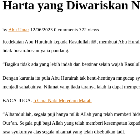
by
Abu Umar
12/06/2023
0 comments
322
views
Kedekatan Abu Hurairah kepada Rasulullah ﷺ, membuat Abu Hurairah sangat mencintai Rasulullah SAW. Wajah Rasulullah ﷺ yang begitu tampan,
tidak bosan-bosannya ia pandang.
Dengan karunia itu pula Abu Hurairah tak henti-hentinya mngucap syuk
menjadi sahabatnya. Nikmat yang tiada taranya ialah ia dapat mempe
BACA JUGA:
5 Cara Nabi Meredam Marah
“Alhamdulilah, segala puji hanya milik Allah yang telah memberi hi
Qur’an. Segala puji bagi Allah yang telah memberi kesempatan kep
rasa syukurnya atas segala nikamat yang telah disebutkan tadi.