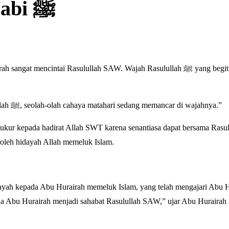
Harta yang Diwariskan Nabi ﷺ
“Bagiku tidak ada yang lebih indah dan bersinar selain wajah Rasulullah ﷺ, seolah-olah cahaya matahari sedang memancar di wajahnya.”
ur kepada hadirat Allah SWT karena senantiasa dapat bersama Rasulullah
roleh hidayah Allah memeluk Islam.
dayah kepada Abu Hurairah memeluk Islam, yang telah mengajari Abu H
ada Abu Hurairah menjadi sahabat Rasulullah SAW,” ujar Abu Huraira