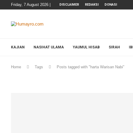
Friday, 7 August 2026 |
DISCLAIMER
REDAKSI
DONASI
KAJIAN
NASIHAT ULAMA
YAUMUL HISAB
SIRAH
I
Home
Tags
Posts tagged with "harta Warisan Nabi"