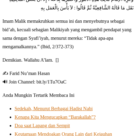
نَقَل مَا قَالَهُ الشَّافِعِيَّةُ ثُمَّ قَالُوا : لاَ بَأْسَ بِالْعَمَل بِهِ
Imam Malik memakruhkan semua ini dan menyebutnya sebagai
bid’ah, kecuali sebagian Malikiyah yang mengambil pendapat yang
sama dengan Syafi’iyah, menurut mereka: “Tidak apa-apa
mengamalkannya.” (Ibid, 2/372-373)
Demikian. Wallahu A’lam. []
✍️ Farid Nu’man Hasan
🔊 Join Channel: bit.ly/1Tu7OaC
Anda Mungkin Tertarik Membaca Ini
Sedekah, Menurut Berbagai Hadist Nabi
Kenapa Kita Mengucapkan “Barakallah”?
Doa saat Lapang dan Sempit
Keutamaan Mendoakan Orang Lain dari Kejauhan