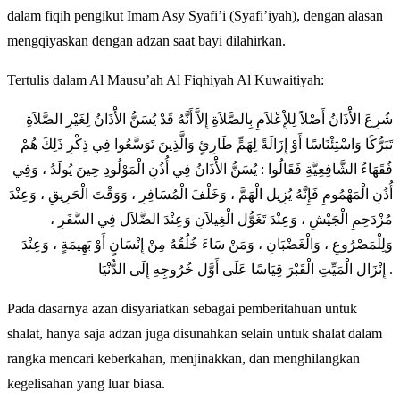
dalam fiqih pengikut Imam Asy Syafi’i (Syafi’iyah), dengan alasan
mengqiyaskan dengan adzan saat bayi dilahirkan.
Tertulis dalam Al Mausu’ah Al Fiqhiyah Al Kuwaitiyah:
شُرِعَ الأَْذَانُ أَصْلاً لِلإِْعْلاَمِ بِالصَّلاَةِ إِلاَّ أَنَّهُ قَدْ يُسَنُّ الأَْذَانُ لِغَيْرِ الصَّلاَةِ
تَبَرُّكًا وَاسْتِئْنَاسًا أَوْ إِزَالَةً لِهَمٍّ طَارِئٍ وَالَّذِينَ تَوَسَّعُوا فِي ذِكْرِ ذَلِكَ هُمْ
فُقَهَاءُ الشَّافِعِيَّةِ فَقَالُوا : يُسَنُّ الأَْذَانُ فِي أُذُنِ الْمَوْلُودِ حِينَ يُولَدُ ، وَفِي
أُذُنِ الْمَهْمُومِ فَإِنَّهُ يُزِيل الْهَمَّ ، وَخَلْفَ الْمُسَافِرِ ، وَوَقْتَ الْحَرِيقِ ، وَعِنْدَ
مُزْدَحِمِ الْجَيْشِ ، وَعِنْدَ تَغَوُّل الْغِيلاَنِ وَعِنْدَ الضَّلاَل فِي السَّفَرِ ،
وَلِلْمَصْرُوعِ ، وَالْغَضْبَانِ ، وَمَنْ سَاءَ خُلُقُهُ مِنْ إِنْسَانٍ أَوْ بَهِيمَةٍ ، وَعِنْدَ
إِنْزَال الْمَيِّتِ الْقَبْرَ قِيَاسًا عَلَى أَوَّل خُرُوجِهِ إِلَى الدُّنْيَا .
Pada dasarnya azan disyariatkan sebagai pemberitahuan untuk
shalat, hanya saja adzan juga disunahkan selain untuk shalat dalam
rangka mencari keberkahan, menjinakkan, dan menghilangkan
kegelisahan yang luar biasa.