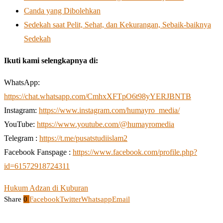
Canda yang Dibolehkan
Sedekah saat Pelit, Sehat, dan Kekurangan, Sebaik-baiknya
Sedekah
Ikuti kami selengkapnya di:
WhatsApp:
https://chat.whatsapp.com/CmhxXFTpO6t98yYERJBNTB
Instagram:
https://www.instagram.com/humayro_media/
YouTube:
https://www.youtube.com/@humayromedia
Telegram :
https://t.me/pusatstudiislam2
Facebook Fanspage :
https://www.facebook.com/profile.php?
id=61572918724311
Hukum Adzan di Kuburan
Share
0
Facebook
Twitter
Whatsapp
Email