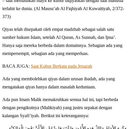
– saat memasukan mayit ke kubur diqiyaskan dengan saat manusia
terlahir ke dunia. (Al Mausu’ah Al Fiqhiyah Al Kuwaitiyah, 2/372-
373)
Qiyas telah disepakati oleh empat madzhab sebagai salah satu
sumber hukum Islam, setelah Al Quran, As Sunnah, dan Ijma’.
Hanya saja mereka berbeda dalam domainnya. Sebagian ada yang
mempersempit, sebagian ada yang memperluas.
BACA JUGA:
Saat Kubur Berkata pada Jenazah
Ada yang membolehkan qiyas dalam urusan ibadah, ada yang
mengatakan qiyas hanya dalam masalah keduniaan.
Ada pun Imam Malik memakruhkan semua hal ini, tapi berbeda
dengan pengikutnya (Malikiyah) yang justru sepakat dengan
kalangan Syafi’iyah. Berikut ini keterangannya:
وَكَرِهَ الإْمَامُ مَالِكٌ هَذِهِ الأْمُورَ وَاعْتَبَرَهَا بِدْعَةً ، إِلاَّ أَنَّ بَعْضَ الْمَالِكِيَّةِ