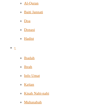
Al-Quran
Baiti Jannati
Doa
Donasi
Hadist
-
Ibadah
Ibrah
Info Umat
Kajian
Kisah Nabi-nabi
Muhasabah