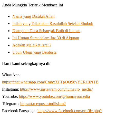
Anda Mungkin Tertarik Membaca Ini
Nama yang Disukai Allah
Inilah yang Dilakukan Rasulullah Setelah Shubuh
Diampuni Dosa Sebanyak Buih di Lautan
Ini Urutan Surat dalam Juz 30 di Alquran
Adakah Malaikat Izrail?
Ubun-Ubun yang Berdusta
Ikuti kami selengkapnya di:
WhatsApp:
https://chat.whatsapp.com/CmhxXFTpO6t98yYERJBNTB
Instagram:
https://www.instagram.com/humayro_media/
YouTube:
https://www.youtube.com/@humayromedia
Telegram :
https://t.me/pusatstudiislam2
Facebook Fanspage :
https://www.facebook.com/profile.php?