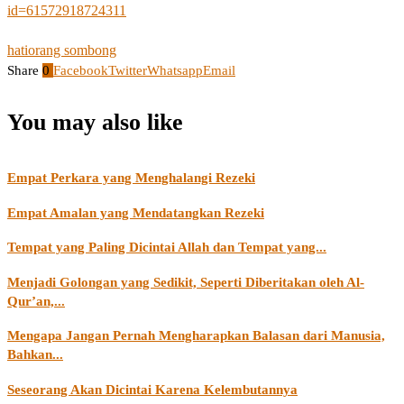
id=61572918724311
hati
orang sombong
Share
0
Facebook
Twitter
Whatsapp
Email
You may also like
Empat Perkara yang Menghalangi Rezeki
Empat Amalan yang Mendatangkan Rezeki
Tempat yang Paling Dicintai Allah dan Tempat yang...
Menjadi Golongan yang Sedikit, Seperti Diberitakan oleh Al-
Qur’an,...
Mengapa Jangan Pernah Mengharapkan Balasan dari Manusia,
Bahkan...
Seseorang Akan Dicintai Karena Kelembutannya