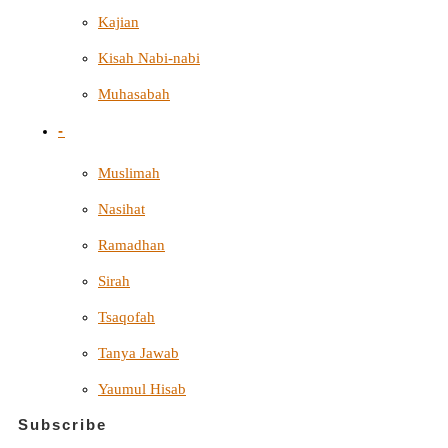
Kajian
Kisah Nabi-nabi
Muhasabah
-
Muslimah
Nasihat
Ramadhan
Sirah
Tsaqofah
Tanya Jawab
Yaumul Hisab
Subscribe