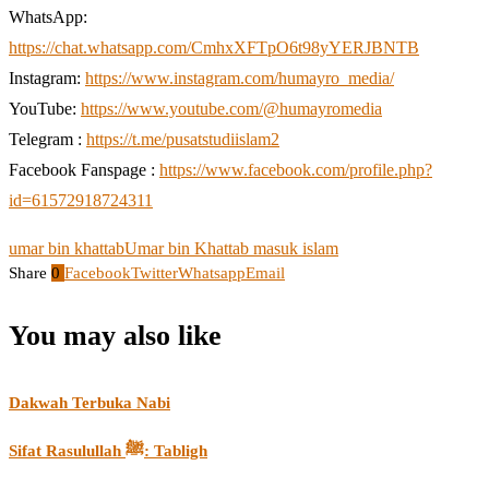
WhatsApp:
https://chat.whatsapp.com/CmhxXFTpO6t98yYERJBNTB
Instagram:
https://www.instagram.com/humayro_media/
YouTube:
https://www.youtube.com/@humayromedia
Telegram :
https://t.me/pusatstudiislam2
Facebook Fanspage :
https://www.facebook.com/profile.php?
id=61572918724311
umar bin khattab
Umar bin Khattab masuk islam
Share
0
Facebook
Twitter
Whatsapp
Email
You may also like
Dakwah Terbuka Nabi
Sifat Rasulullah ﷺ: Tabligh