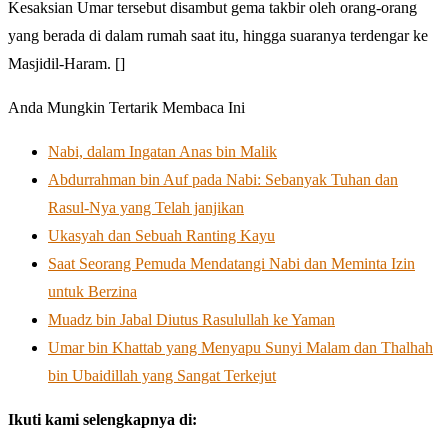
Kesaksian Umar tersebut disambut gema takbir oleh orang-orang
yang berada di dalam rumah saat itu, hingga suaranya terdengar ke
Masjidil-Haram. []
Anda Mungkin Tertarik Membaca Ini
Nabi, dalam Ingatan Anas bin Malik
Abdurrahman bin Auf pada Nabi: Sebanyak Tuhan dan
Rasul-Nya yang Telah janjikan
Ukasyah dan Sebuah Ranting Kayu
Saat Seorang Pemuda Mendatangi Nabi dan Meminta Izin
untuk Berzina
Muadz bin Jabal Diutus Rasulullah ke Yaman
Umar bin Khattab yang Menyapu Sunyi Malam dan Thalhah
bin Ubaidillah yang Sangat Terkejut
Ikuti kami selengkapnya di: