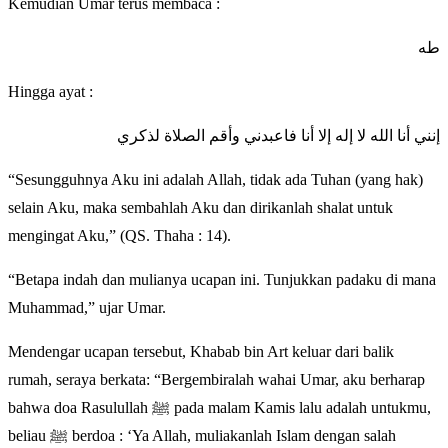
Kemudian Umar terus membaca :
طه
Hingga ayat :
إنني أنا الله لا إله إلا أنا فاعبدني وأقم الصلاة لذكري
“Sesungguhnya Aku ini adalah Allah, tidak ada Tuhan (yang hak)
selain Aku, maka sembahlah Aku dan dirikanlah shalat untuk
mengingat Aku,” (QS. Thaha : 14).
“Betapa indah dan mulianya ucapan ini. Tunjukkan padaku di mana
Muhammad,” ujar Umar.
Mendengar ucapan tersebut, Khabab bin Art keluar dari balik
rumah, seraya berkata: “Bergembiralah wahai Umar, aku berharap
bahwa doa Rasulullah ﷺ pada malam Kamis lalu adalah untukmu,
beliau ﷺ berdoa : ‘Ya Allah, muliakanlah Islam dengan salah