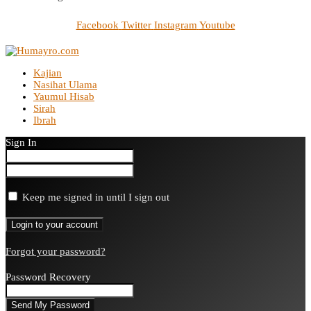
Facebook
Twitter
Instagram
Youtube
Kajian
Nasihat Ulama
Yaumul Hisab
Sirah
Ibrah
Sign In
Keep me signed in until I sign out
Forgot your password?
Password Recovery