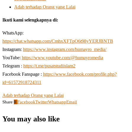
Adab terhadap Orang yang Lalai
Ikuti kami selengkapnya di:
WhatsApp:
https://chat.whatsapp.com/CmhxXFTpO6t98yYERJBNTB
Instagram:
https://www.instagram.com/humayro_media/
YouTube:
https://www.youtube.com/@humayromedia
Telegram :
https://t.me/pusatstudiislam2
Facebook Fanspage :
https://www.facebook.com/profile.php?
id=61572918724311
Adab terhadap Orang yang Lalai
Share
0
Facebook
Twitter
Whatsapp
Email
You may also like