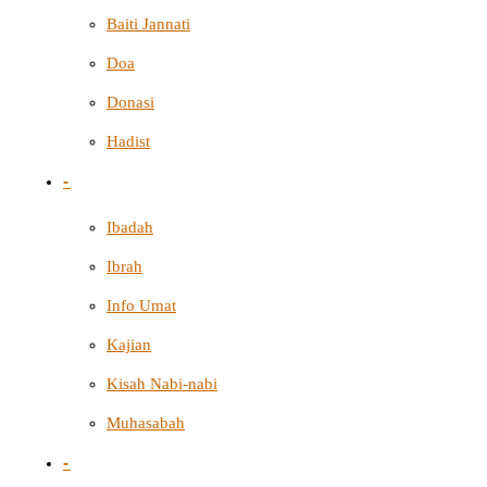
Baiti Jannati
Doa
Donasi
Hadist
-
Ibadah
Ibrah
Info Umat
Kajian
Kisah Nabi-nabi
Muhasabah
-