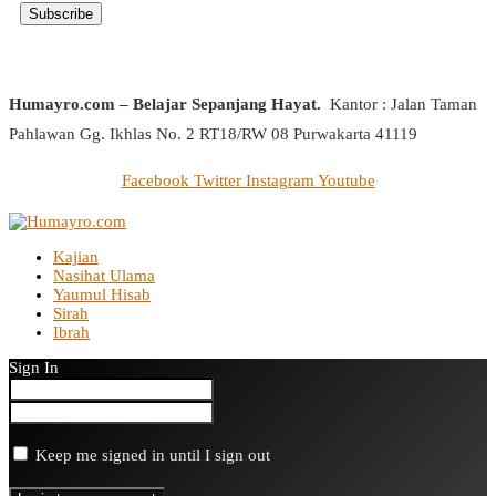
Humayro.com – Belajar Sepanjang Hayat.
Kantor : Jalan Taman
Pahlawan Gg. Ikhlas No. 2 RT18/RW 08 Purwakarta 41119
Facebook
Twitter
Instagram
Youtube
Kajian
Nasihat Ulama
Yaumul Hisab
Sirah
Ibrah
Sign In
Keep me signed in until I sign out