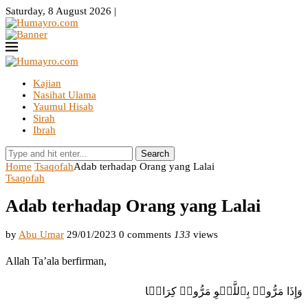
Saturday, 8 August 2026 |
Kajian
Nasihat Ulama
Yaumul Hisab
Sirah
Ibrah
Search
Home
Tsaqofah
Adab terhadap Orang yang Lalai
Tsaqofah
Adab terhadap Orang yang Lalai
by
Abu Umar
29/01/2023
0 comments
133
views
Allah Ta’ala berfirman,
وَإِذَا مَرُّوا۟ بِٱللَّغۡوِ مَرُّوا۟ كِرَامࣰا