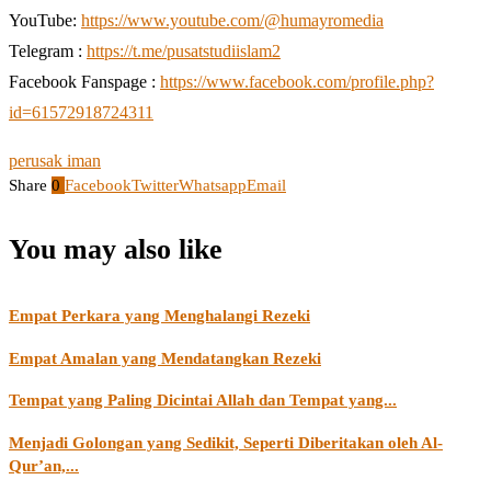
YouTube:
https://www.youtube.com/@humayromedia
Telegram :
https://t.me/pusatstudiislam2
Facebook Fanspage :
https://www.facebook.com/profile.php?
id=61572918724311
perusak iman
Share
0
Facebook
Twitter
Whatsapp
Email
You may also like
Empat Perkara yang Menghalangi Rezeki
Empat Amalan yang Mendatangkan Rezeki
Tempat yang Paling Dicintai Allah dan Tempat yang...
Menjadi Golongan yang Sedikit, Seperti Diberitakan oleh Al-
Qur’an,...