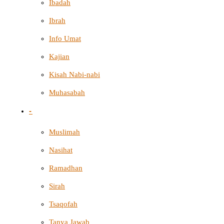
Ibadah
Ibrah
Info Umat
Kajian
Kisah Nabi-nabi
Muhasabah
-
Muslimah
Nasihat
Ramadhan
Sirah
Tsaqofah
Tanya Jawab