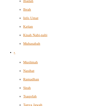
Ibadah
Ibrah
Info Umat
Kajian
Kisah Nabi-nabi
Muhasabah
-
Muslimah
Nasihat
Ramadhan
Sirah
Tsaqofah
Tanya Jawab