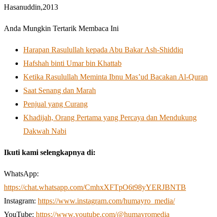
Hasanuddin,2013
Anda Mungkin Tertarik Membaca Ini
Harapan Rasulullah kepada Abu Bakar Ash-Shiddiq
Hafshah binti Umar bin Khattab
Ketika Rasulullah Meminta Ibnu Mas’ud Bacakan Al-Quran
Saat Senang dan Marah
Penjual yang Curang
Khadijah, Orang Pertama yang Percaya dan Mendukung
Dakwah Nabi
Ikuti kami selengkapnya di:
WhatsApp:
https://chat.whatsapp.com/CmhxXFTpO6t98yYERJBNTB
Instagram:
https://www.instagram.com/humayro_media/
YouTube:
https://www.youtube.com/@humayromedia