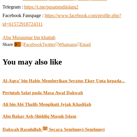
Telegram :
https://t.me/pusatstudiislam2
Facebook Fanspage :
https://www.facebook.com/profile.php?
id=61572918724311
Abu Musa
umar bin khattab
Share
0
Facebook
Twitter
Whatsapp
Email
You may also like
Al-Aqra’ bin Habis Memberikan Seratus Ekor Unta kepada...
Perintah Salat pada Masa Awal Dakwah
Ali bin Abi Thalib Mengikuti Jejak Khadijah
Abu Bakar Ash-Shiddiq Masuk Islam
Dakwah Rasulullah ﷺ Secara Sembunyi-Sembunyi