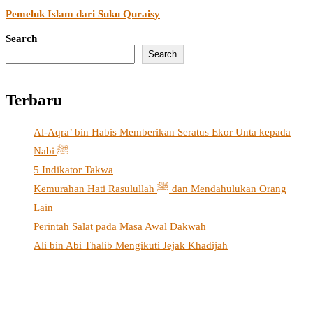
Pemeluk Islam dari Suku Quraisy
Search
Search
Terbaru
Al-Aqra’ bin Habis Memberikan Seratus Ekor Unta kepada
Nabi ﷺ
5 Indikator Takwa
Kemurahan Hati Rasulullah ﷺ dan Mendahulukan Orang
Lain
Perintah Salat pada Masa Awal Dakwah
Ali bin Abi Thalib Mengikuti Jejak Khadijah