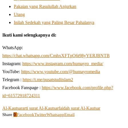
Pakaian yang Rasulullah Anjurkan
Utang
Inilah Sedekah yang Paling Besar Pahalanya
Ikuti kami selengkapnya di:
WhatsApp:
https://chat.whatsapp.com/CmhxXFTpO6t98yYERJBNTB
Instagram:
https://www.instagram.com/humayro_media/
YouTube:
https://www.youtube.com/@humayromedia
Telegram :
https://t.me/pusatstudiislam2
Facebook Fanspage :
https://www.facebook.com/profile.php?
id=61572918724311
Al-Kautsar
arti surat Al-Kautsar
faidah surat Al-Kautsar
Share
0
Facebook
Twitter
Whatsapp
Email