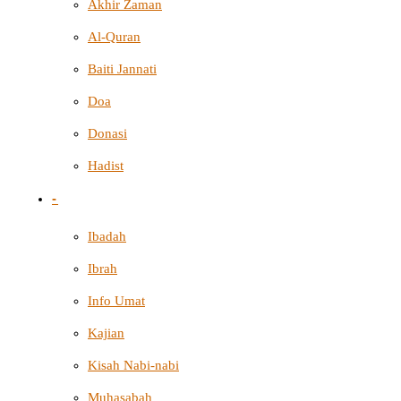
Akhir Zaman
Al-Quran
Baiti Jannati
Doa
Donasi
Hadist
-
Ibadah
Ibrah
Info Umat
Kajian
Kisah Nabi-nabi
Muhasabah