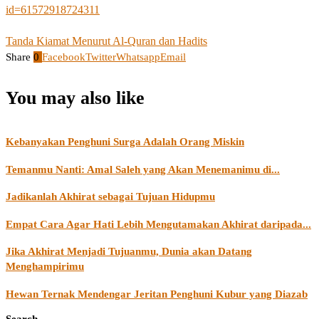
id=61572918724311
Tanda Kiamat Menurut Al-Quran dan Hadits
Share
0
Facebook
Twitter
Whatsapp
Email
You may also like
Kebanyakan Penghuni Surga Adalah Orang Miskin
Temanmu Nanti: Amal Saleh yang Akan Menemanimu di...
Jadikanlah Akhirat sebagai Tujuan Hidupmu
Empat Cara Agar Hati Lebih Mengutamakan Akhirat daripada...
Jika Akhirat Menjadi Tujuanmu, Dunia akan Datang
Menghampirimu
Hewan Ternak Mendengar Jeritan Penghuni Kubur yang Diazab