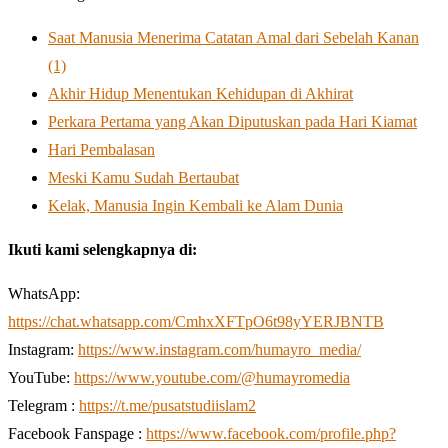
Saat Manusia Menerima Catatan Amal dari Sebelah Kanan
(1)
Akhir Hidup Menentukan Kehidupan di Akhirat
Perkara Pertama yang Akan Diputuskan pada Hari Kiamat
Hari Pembalasan
Meski Kamu Sudah Bertaubat
Kelak, Manusia Ingin Kembali ke Alam Dunia
Ikuti kami selengkapnya di:
WhatsApp:
https://chat.whatsapp.com/CmhxXFTpO6t98yYERJBNTB
Instagram:
https://www.instagram.com/humayro_media/
YouTube:
https://www.youtube.com/@humayromedia
Telegram :
https://t.me/pusatstudiislam2
Facebook Fanspage :
https://www.facebook.com/profile.php?