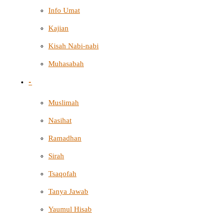
Info Umat
Kajian
Kisah Nabi-nabi
Muhasabah
-
Muslimah
Nasihat
Ramadhan
Sirah
Tsaqofah
Tanya Jawab
Yaumul Hisab