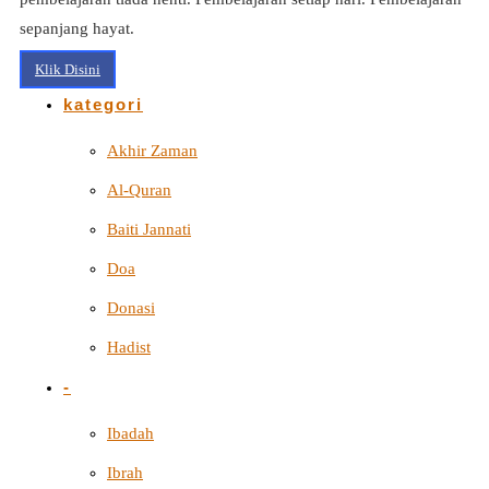
sepanjang hayat.
Klik Disini
kategori
Akhir Zaman
Al-Quran
Baiti Jannati
Doa
Donasi
Hadist
-
Ibadah
Ibrah