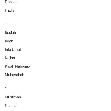
Donasi
Hadist
-
Ibadah
Ibrah
Info Umat
Kajian
Kisah Nabi-nabi
Muhasabah
-
Muslimah
Nasihat