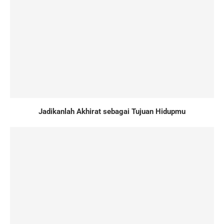
Jadikanlah Akhirat sebagai Tujuan Hidupmu