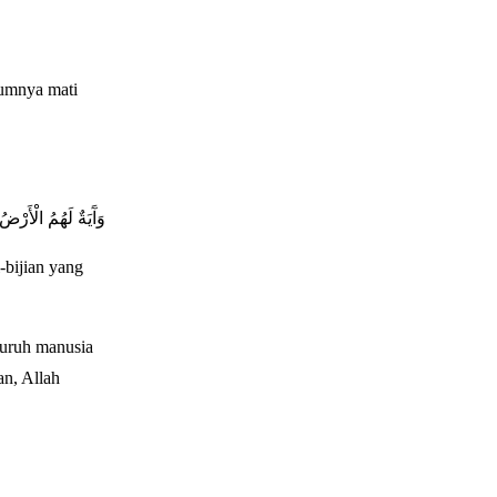
lumnya mati
وَآَيَةٌ لَهُمُ الْأَرْضُ 
-bijian yang
uruh manusia
an, Allah