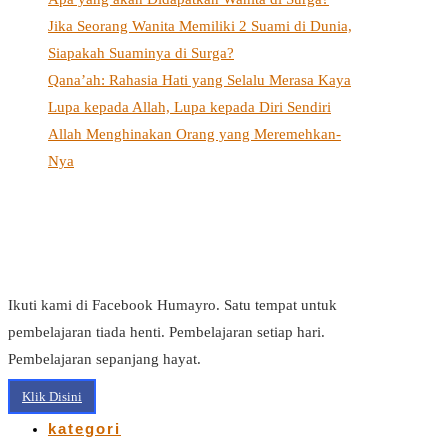
Jika Seorang Wanita Memiliki 2 Suami di Dunia,
Siapakah Suaminya di Surga?
Qana’ah: Rahasia Hati yang Selalu Merasa Kaya
Lupa kepada Allah, Lupa kepada Diri Sendiri
Allah Menghinakan Orang yang Meremehkan-
Nya
Ikuti kami di Facebook Humayro. Satu tempat untuk
pembelajaran tiada henti. Pembelajaran setiap hari.
Pembelajaran sepanjang hayat.
Klik Disini
kategori