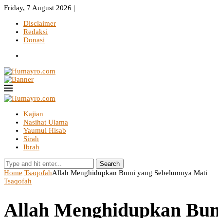
Friday, 7 August 2026 |
Disclaimer
Redaksi
Donasi
Kajian
Nasihat Ulama
Yaumul Hisab
Sirah
Ibrah
Search
Home
Tsaqofah
Allah Menghidupkan Bumi yang Sebelumnya Mati
Tsaqofah
Allah Menghidupkan Bum