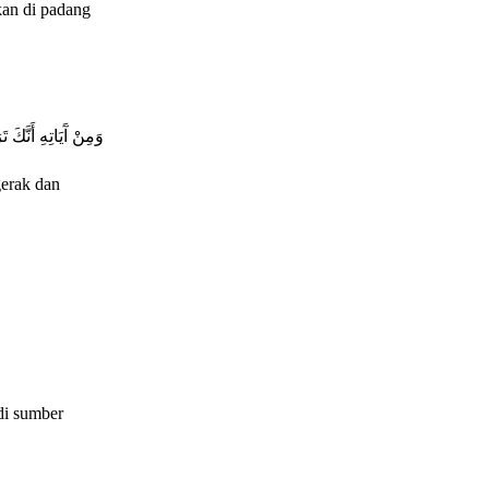
an di padang
وَمِنْ آَيَاتِهِ أَنَّكَ
gerak dan
di sumber