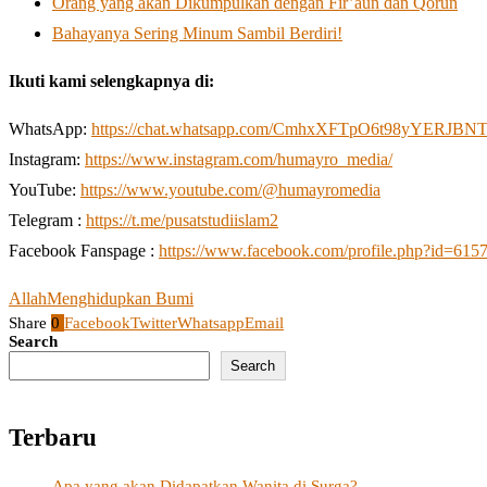
Orang yang akan Dikumpulkan dengan Fir’aun dan Qorun
Bahayanya Sering Minum Sambil Berdiri!
Ikuti kami selengkapnya di:
WhatsApp:
https://chat.whatsapp.com/CmhxXFTpO6t98yYERJBN
Instagram:
https://www.instagram.com/humayro_media/
YouTube:
https://www.youtube.com/@humayromedia
Telegram :
https://t.me/pusatstudiislam2
Facebook Fanspage :
https://www.facebook.com/profile.php?id=61
Allah
Menghidupkan Bumi
Share
0
Facebook
Twitter
Whatsapp
Email
Search
Search
Terbaru
Apa yang akan Didapatkan Wanita di Surga?