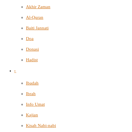
Akhir Zaman
Al-Quran
Baiti Jannati
Doa
Donasi
Hadist
-
Ibadah
Ibrah
Info Umat
Kajian
Kisah Nabi-nabi