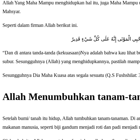
Allah Yang Maha Mampu menghidupkan hal itu, juga Maha Mampu un
Mahsyar.
Seperti dalam firman Allah berikut ini.
َمُحْيِي الْمَوْتَى إِنَّهُ عَلَى كُلِّ شَيْءٍ قَدِيرٌ
“Dan di antara tanda-tanda (kekuasaan)Nya adalah bahwa kau lihat bu
subur. Sesungguhnya (Allah) yang menghidupkannya, pastilah mam
Sesungguhnya Dia Maha Kuasa atas segala sesuatu (Q.S Fushshilat: 39) 
Allah Menumbuhkan tanam-t
Setelah bumi/ tanah itu hidup, Allah tumbuhkan tanam-tanaman. Di a
makanan manusia, seperti biji gandum menjadi roti dan padi menjadi n