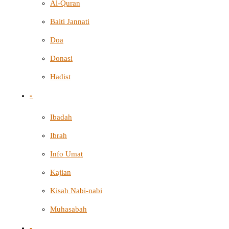
Al-Quran
Baiti Jannati
Doa
Donasi
Hadist
-
Ibadah
Ibrah
Info Umat
Kajian
Kisah Nabi-nabi
Muhasabah
-