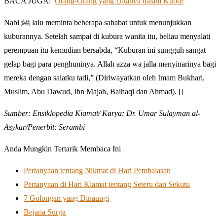
BACA JUGA:
Orang-Orang yang Ditanya dalam Kubur
Nabi ﷺ lalu meminta beberapa sahabat untuk menunjukkan
kuburannya. Setelah sampai di kubura wanita itu, beliau menyalati
perempuan itu kemudian bersabda, “Kuburan ini sungguh sangat
gelap bagi para penghuninya. Allah azza wa jalla menyinarinya bagi
mereka dengan salatku tadi,” (Diriwayatkan oleh Imam Bukhari,
Muslim, Abu Dawud, Ibn Majah, Baihaqi dan Ahmad). []
Sumber: Ensiklopedia Kiamat/ Karya: Dr. Umar Sulayman al-
Asykar/Penerbit: Serambi
Anda Mungkin Tertarik Membaca Ini
Pertanyaan tentang Nikmat di Hari Pembalasan
Pertanyaan di Hari Kiamat tentang Seteru dan Sekutu
7 Golongan yang Dinaungi
Bejana Surga