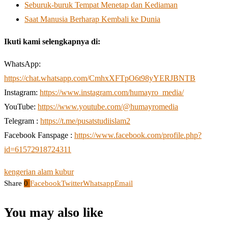
Seburuk-buruk Tempat Menetap dan Kediaman
Saat Manusia Berharap Kembali ke Dunia
Ikuti kami selengkapnya di:
WhatsApp:
https://chat.whatsapp.com/CmhxXFTpO6t98yYERJBNTB
Instagram:
https://www.instagram.com/humayro_media/
YouTube:
https://www.youtube.com/@humayromedia
Telegram :
https://t.me/pusatstudiislam2
Facebook Fanspage :
https://www.facebook.com/profile.php?
id=61572918724311
kengerian alam kubur
Share
0
Facebook
Twitter
Whatsapp
Email
You may also like