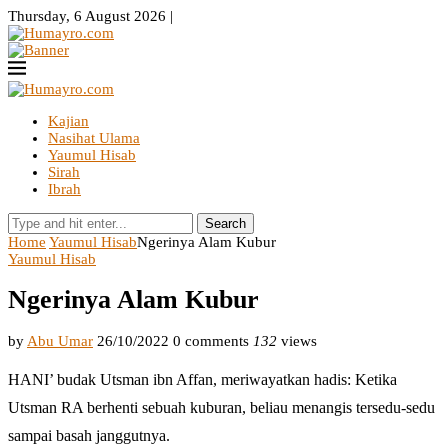
Thursday, 6 August 2026 |
Kajian
Nasihat Ulama
Yaumul Hisab
Sirah
Ibrah
Search
Home
Yaumul Hisab
Ngerinya Alam Kubur
Yaumul Hisab
Ngerinya Alam Kubur
by
Abu Umar
26/10/2022
0 comments
132
views
HANI’ budak Utsman ibn Affan, meriwayatkan hadis: Ketika
Utsman RA berhenti sebuah kuburan, beliau menangis tersedu-sedu
sampai basah janggutnya.