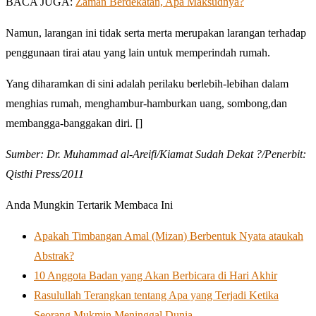
BACA JUGA:
Zaman Berdekatan, Apa Maksudnya?
Namun, larangan ini tidak serta merta merupakan larangan terhadap
penggunaan tirai atau yang lain untuk memperindah rumah.
Yang diharamkan di sini adalah perilaku berlebih-lebihan dalam
menghias rumah, menghambur-hamburkan uang, sombong,dan
membangga-banggakan diri. []
Sumber: Dr. Muhammad al-Areifi/Kiamat Sudah Dekat ?/Penerbit:
Qisthi Press/2011
Anda Mungkin Tertarik Membaca Ini
Apakah Timbangan Amal (Mizan) Berbentuk Nyata ataukah
Abstrak?
10 Anggota Badan yang Akan Berbicara di Hari Akhir
Rasulullah Terangkan tentang Apa yang Terjadi Ketika
Seorang Mukmin Meninggal Dunia