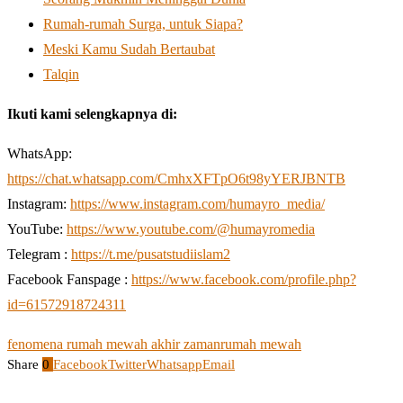
Rumah-rumah Surga, untuk Siapa?
Meski Kamu Sudah Bertaubat
Talqin
Ikuti kami selengkapnya di:
WhatsApp:
https://chat.whatsapp.com/CmhxXFTpO6t98yYERJBNTB
Instagram:
https://www.instagram.com/humayro_media/
YouTube:
https://www.youtube.com/@humayromedia
Telegram :
https://t.me/pusatstudiislam2
Facebook Fanspage :
https://www.facebook.com/profile.php?
id=61572918724311
fenomena rumah mewah akhir zaman
rumah mewah
Share
0
Facebook
Twitter
Whatsapp
Email