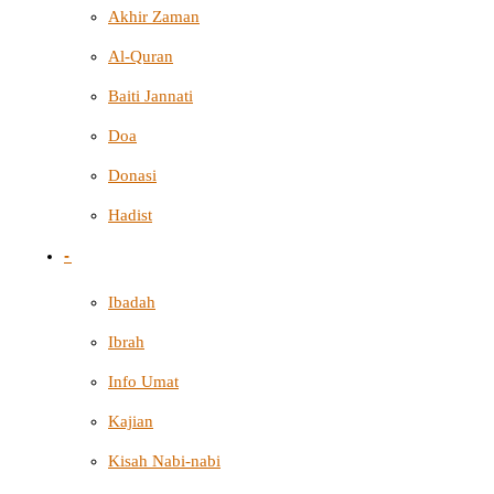
Akhir Zaman
Al-Quran
Baiti Jannati
Doa
Donasi
Hadist
-
Ibadah
Ibrah
Info Umat
Kajian
Kisah Nabi-nabi