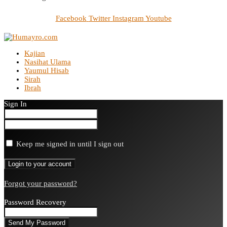
Facebook
Twitter
Instagram
Youtube
Kajian
Nasihat Ulama
Yaumul Hisab
Sirah
Ibrah
Sign In
Keep me signed in until I sign out
Forgot your password?
Password Recovery