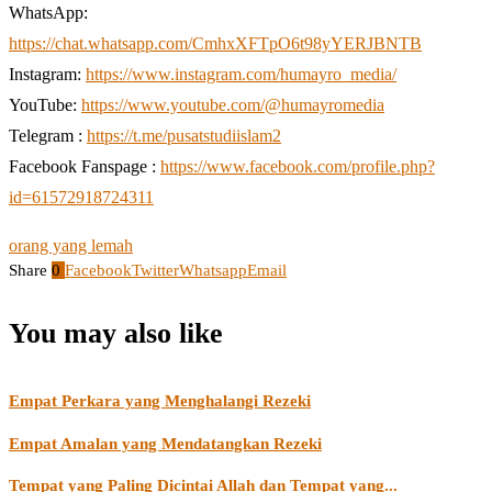
WhatsApp:
https://chat.whatsapp.com/CmhxXFTpO6t98yYERJBNTB
Instagram:
https://www.instagram.com/humayro_media/
YouTube:
https://www.youtube.com/@humayromedia
Telegram :
https://t.me/pusatstudiislam2
Facebook Fanspage :
https://www.facebook.com/profile.php?
id=61572918724311
orang yang lemah
Share
0
Facebook
Twitter
Whatsapp
Email
You may also like
Empat Perkara yang Menghalangi Rezeki
Empat Amalan yang Mendatangkan Rezeki
Tempat yang Paling Dicintai Allah dan Tempat yang...