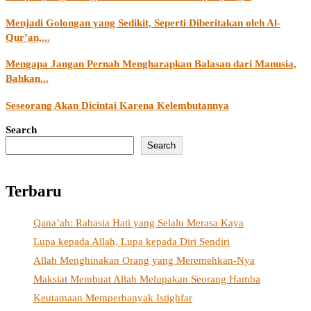
Menjadi Golongan yang Sedikit, Seperti Diberitakan oleh Al-
Qur’an,...
Mengapa Jangan Pernah Mengharapkan Balasan dari Manusia,
Bahkan...
Seseorang Akan Dicintai Karena Kelembutannya
Search
Search
Terbaru
Qana’ah: Rahasia Hati yang Selalu Merasa Kaya
Lupa kepada Allah, Lupa kepada Diri Sendiri
Allah Menghinakan Orang yang Meremehkan-Nya
Maksiat Membuat Allah Melupakan Seorang Hamba
Keutamaan Memperbanyak Istighfar