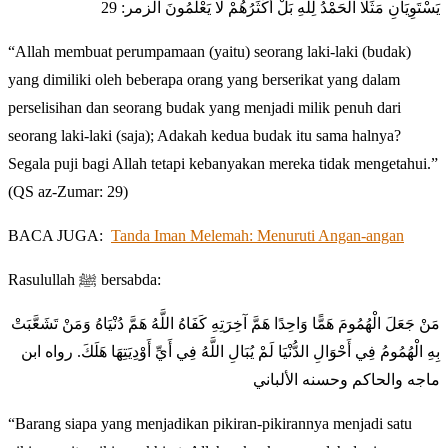
يَسْتَوِيَانِ مَثَلًا الْحَمْدُ لِلَّهِ بَلْ أَكْثَرُهُمْ لَا يَعْلَمُونَ الزمر: 29
“Allah membuat perumpamaan (yaitu) seorang laki-laki (budak)
yang dimiliki oleh beberapa orang yang berserikat yang dalam
perselisihan dan seorang budak yang menjadi milik penuh dari
seorang laki-laki (saja); Adakah kedua budak itu sama halnya?
Segala puji bagi Allah tetapi kebanyakan mereka tidak mengetahui.”
(QS az-Zumar: 29)
BACA JUGA:
Tanda Iman Melemah: Menuruti Angan-angan
Rasulullah ﷺ bersabda:
مَنْ جَعَلَ الْهُمُومَ هَمًّا وَاحِدًا هَمَّ آخِرَتِهِ كَفَاهُ اللَّهُ هَمَّ دُنْيَاهُ وَمَنْ تَشَعَّبَتْ
بِهِ الْهُمُومُ فِي أَحْوَالِ الدُّنْيَا لَمْ يُبَالِ اللَّهُ فِي أَيِّ أَوْدِيَتِهَا هَلَكَ. رواه ابن
ماجه والحاكم وحسنه الألباني
“Barang siapa yang menjadikan pikiran-pikirannya menjadi satu