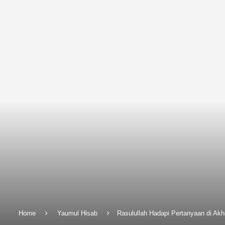
Home
Yaumul Hisab
Rasulullah Hadapi Pertanyaan di Ak