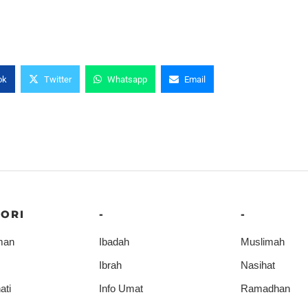
ok
Twitter
Whatsapp
Email
ORI
-
-
man
Ibadah
Muslimah
Ibrah
Nasihat
ati
Info Umat
Ramadhan