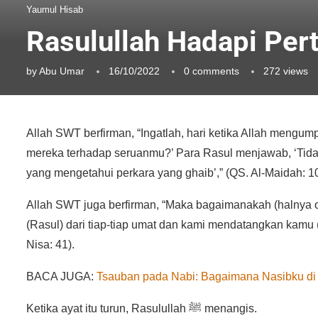
Yaumul Hisab
Rasulullah Hadapi Per
by
Abu Umar
16/10/2022
0 comments
272
views
Allah SWT berfirman, “Ingatlah, hari ketika Allah mengum
mereka terhadap seruanmu?’ Para Rasul menjawab, ‘Tida
yang mengetahui perkara yang ghaib’,” (QS. Al-Maidah: 10
Allah SWT juga berfirman, “Maka bagaimanakah (halnya o
(Rasul) dari tiap-tiap umat dan kami mendatangkan kamu
Nisa: 41).
BACA JUGA:
Tsauban pada Nabi: Bagaimana Nasibku di 
Ketika ayat itu turun, Rasulullah ﷺ menangis.