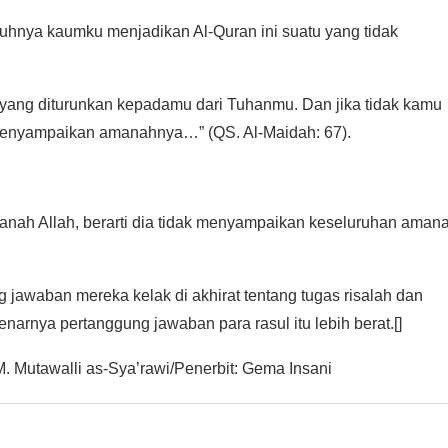
guhnya kaumku menjadikan Al-Quran ini suatu yang tidak
 yang diturunkan kepadamu dari Tuhanmu. Dan jika tidak kamu
k menyampaikan amanahnya…” (QS. Al-Maidah: 67).
anah Allah, berarti dia tidak menyampaikan keseluruhan aman
g jawaban mereka kelak di akhirat tentang tugas risalah dan
rnya pertanggung jawaban para rasul itu lebih berat.[]
. Mutawalli as-Sya’rawi/Penerbit: Gema Insani