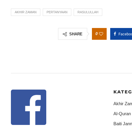
AKHIR ZAMAN
PERTANYAAN
RASULULLAH
0
SHARE
Facebo
KATEG
Akhir Za
Al-Quran
Baiti Jann