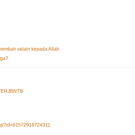
yembah selain kepada Allah
rga?
8yYERJBNTB
.php?id=61572918724311