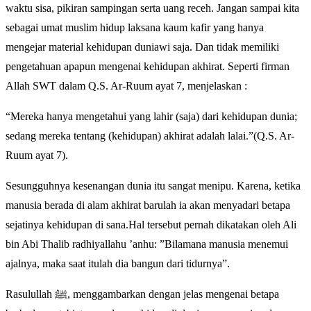
waktu sisa, pikiran sampingan serta uang receh. Jangan sampai kita
sebagai umat muslim hidup laksana kaum kafir yang hanya
mengejar material kehidupan duniawi saja. Dan tidak memiliki
pengetahuan apapun mengenai kehidupan akhirat. Seperti firman
Allah SWT dalam Q.S. Ar-Ruum ayat 7, menjelaskan :
“Mereka hanya mengetahui yang lahir (saja) dari kehidupan dunia;
sedang mereka tentang (kehidupan) akhirat adalah lalai.”(Q.S. Ar-
Ruum ayat 7).
Sesungguhnya kesenangan dunia itu sangat menipu. Karena, ketika
manusia berada di alam akhirat barulah ia akan menyadari betapa
sejatinya kehidupan di sana.Hal tersebut pernah dikatakan oleh Ali
bin Abi Thalib radhiyallahu ’anhu: ”Bilamana manusia menemui
ajalnya, maka saat itulah dia bangun dari tidurnya”.
Rasulullah ﷺ, menggambarkan dengan jelas mengenai betapa