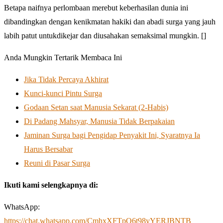
Betapa naifnya perlombaan merebut keberhasilan dunia ini
dibandingkan dengan kenikmatan hakiki dan abadi surga yang jauh
labih patut untukdikejar dan diusahakan semaksimal mungkin. []
Anda Mungkin Tertarik Membaca Ini
Jika Tidak Percaya Akhirat
Kunci-kunci Pintu Surga
Godaan Setan saat Manusia Sekarat (2-Habis)
Di Padang Mahsyar, Manusia Tidak Berpakaian
Jaminan Surga bagi Pengidap Penyakit Ini, Syaratnya Ia
Harus Bersabar
Reuni di Pasar Surga
Ikuti kami selengkapnya di:
WhatsApp:
https://chat.whatsapp.com/CmhxXFTpO6t98yYERJBNTB