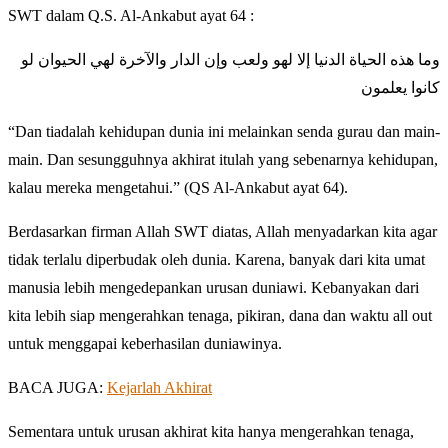
SWT dalam Q.S. Al-Ankabut ayat 64 :
وما هذه الحياة الدنيا إلا لهو ولعب وإن الدار والآخرة لهي الحيوان لو
كانوا يعلمون
“Dan tiadalah kehidupan dunia ini melainkan senda gurau dan main-
main. Dan sesungguhnya akhirat itulah yang sebenarnya kehidupan,
kalau mereka mengetahui.” (QS Al-Ankabut ayat 64).
Berdasarkan firman Allah SWT diatas, Allah menyadarkan kita agar
tidak terlalu diperbudak oleh dunia. Karena, banyak dari kita umat
manusia lebih mengedepankan urusan duniawi. Kebanyakan dari
kita lebih siap mengerahkan tenaga, pikiran, dana dan waktu all out
untuk menggapai keberhasilan duniawinya.
BACA JUGA:
Kejarlah Akhirat
Sementara untuk urusan akhirat kita hanya mengerahkan tenaga,