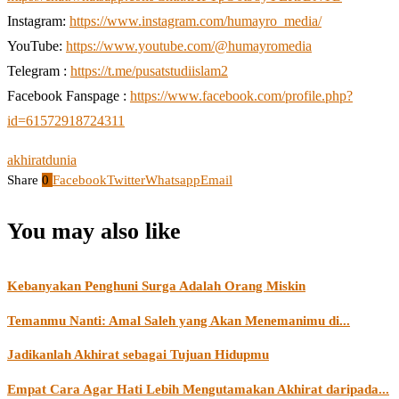
Instagram:
https://www.instagram.com/humayro_media/
YouTube:
https://www.youtube.com/@humayromedia
Telegram :
https://t.me/pusatstudiislam2
Facebook Fanspage :
https://www.facebook.com/profile.php?
id=61572918724311
akhirat
dunia
Share
0
Facebook
Twitter
Whatsapp
Email
You may also like
Kebanyakan Penghuni Surga Adalah Orang Miskin
Temanmu Nanti: Amal Saleh yang Akan Menemanimu di...
Jadikanlah Akhirat sebagai Tujuan Hidupmu
Empat Cara Agar Hati Lebih Mengutamakan Akhirat daripada...