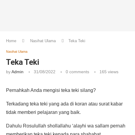
Home
Nasihat Ulama
Teka Teki
Nasihat Ulama
Teka Teki
by
Admin
31/08/2022
0 comments
165
views
Pernahkah Anda mengisi teka teki silang?
Terkadang teka teki yang ada di koran atau surat kabar
tidak memberi pelajaran yang baik.
Dahulu Rosulullah shollallahu ‘alayhi wa sallam pernah
memberikan teka teki kepada para shahabat.