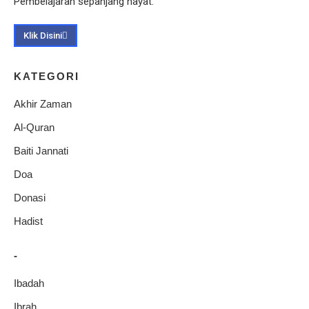
Pembelajaran sepanjang hayat.
Klik Disini
KATEGORI
Akhir Zaman
Al-Quran
Baiti Jannati
Doa
Donasi
Hadist
-
Ibadah
Ibrah