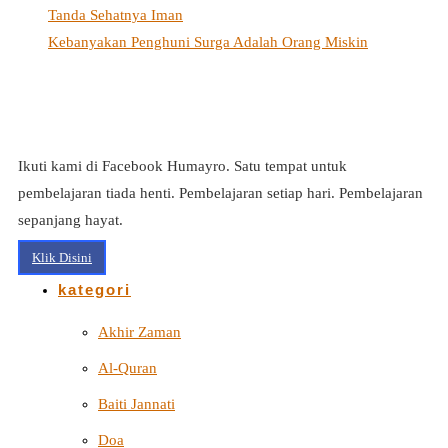
Tanda Sehatnya Iman
Kebanyakan Penghuni Surga Adalah Orang Miskin
Ikuti kami di Facebook Humayro. Satu tempat untuk
pembelajaran tiada henti. Pembelajaran setiap hari. Pembelajaran
sepanjang hayat.
Klik Disini
kategori
Akhir Zaman
Al-Quran
Baiti Jannati
Doa