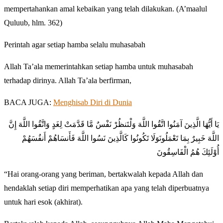
mempertahankan amal kebaikan yang telah dilakukan. (A’maalul
Quluub, hlm. 362)
Perintah agar setiap hamba selalu muhasabah
Allah Ta’ala memerintahkan setiap hamba untuk muhasabah
terhadap dirinya. Allah Ta’ala berfirman,
BACA JUGA:
Menghisab Diri di Dunia
يَا أَيُّهَا الَّذِينَ آمَنُوا اتَّقُوا اللَّهَ وَلْتَنظُرْ نَفْسٌ مَّا قَدَّمَتْ لِغَدٍ وَاتَّقُوا اللَّهَ إِنَّ
اللَّهَ خَبِيرٌ بِمَا تَعْمَلُونَوَلَا تَكُونُوا كَالَّذِينَ نَسُوا اللَّهَ فَأَنسَاهُمْ أَنفُسَهُمْ
أُوْلَئِكَ هُمُ الْفَاسِقُونَ
“Hai orang-orang yang beriman, bertakwalah kepada Allah dan
hendaklah setiap diri memperhatikan apa yang telah diperbuatnya
untuk hari esok (akhirat).