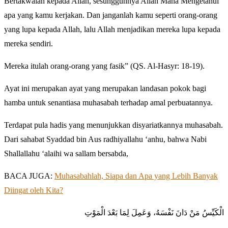
Bertakwalah kepada Allah, sesungguhnya Allah Maha Mengetahui
apa yang kamu kerjakan. Dan janganlah kamu seperti orang-orang
yang lupa kepada Allah, lalu Allah menjadikan mereka lupa kepada
mereka sendiri.
Mereka itulah orang-orang yang fasik” (QS. Al-Hasyr: 18-19).
Ayat ini merupakan ayat yang merupakan landasan pokok bagi
hamba untuk senantiasa muhasabah terhadap amal perbuatannya.
Terdapat pula hadis yang menunjukkan disyariatkannya muhasabah.
Dari sahabat Syaddad bin Aus radhiyallahu ‘anhu, bahwa Nabi
Shallallahu ‘alaihi wa sallam bersabda,
BACA JUGA:
Muhasabahlah, Siapa dan Apa yang Lebih Banyak
Diingat oleh Kita?
الْكَيِّسُ مَنْ دَانَ نَفْسَهُ، وَعَمِلَ لِمَا بَعْدَ الْمَوْتِ