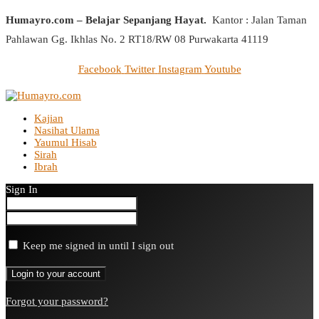
Humayro.com – Belajar Sepanjang Hayat.
Kantor : Jalan Taman
Pahlawan Gg. Ikhlas No. 2 RT18/RW 08 Purwakarta 41119
Facebook
Twitter
Instagram
Youtube
Kajian
Nasihat Ulama
Yaumul Hisab
Sirah
Ibrah
Sign In
Keep me signed in until I sign out
Forgot your password?