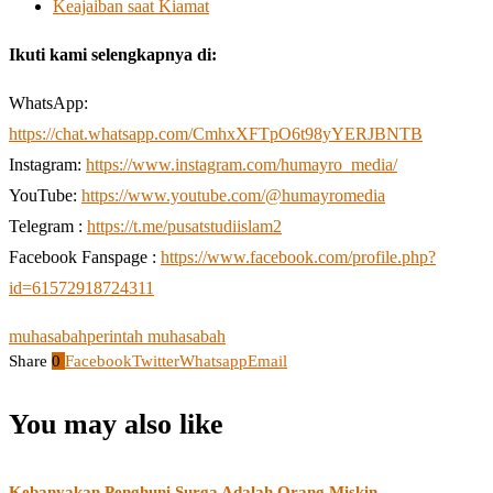
Keajaiban saat Kiamat
Ikuti kami selengkapnya di:
WhatsApp:
https://chat.whatsapp.com/CmhxXFTpO6t98yYERJBNTB
Instagram:
https://www.instagram.com/humayro_media/
YouTube:
https://www.youtube.com/@humayromedia
Telegram :
https://t.me/pusatstudiislam2
Facebook Fanspage :
https://www.facebook.com/profile.php?
id=61572918724311
muhasabah
perintah muhasabah
Share
0
Facebook
Twitter
Whatsapp
Email
You may also like
Kebanyakan Penghuni Surga Adalah Orang Miskin