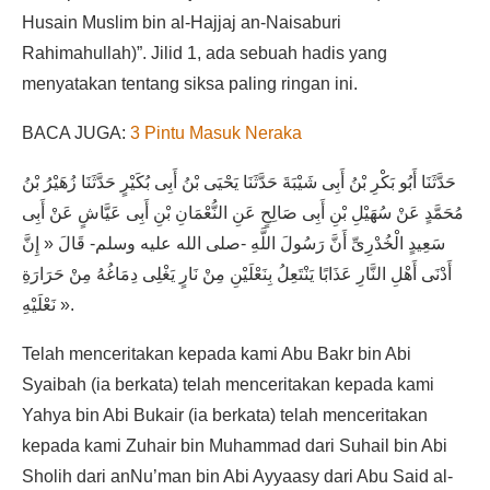
Husain Muslim bin al-Hajjaj an-Naisaburi
Rahimahullah)”. Jilid 1, ada sebuah hadis yang
menyatakan tentang siksa paling ringan ini.
BACA JUGA:
3 Pintu Masuk Neraka
حَدَّثَنَا أَبُو بَكْرِ بْنُ أَبِى شَيْبَةَ حَدَّثَنَا يَحْيَى بْنُ أَبِى بُكَيْرٍ حَدَّثَنَا زُهَيْرُ بْنُ
مُحَمَّدٍ عَنْ سُهَيْلِ بْنِ أَبِى صَالِحٍ عَنِ النُّعْمَانِ بْنِ أَبِى عَيَّاشٍ عَنْ أَبِى
سَعِيدٍ الْخُدْرِىِّ أَنَّ رَسُولَ اللَّهِ -صلى الله عليه وسلم- قَالَ « إِنَّ
أَدْنَى أَهْلِ النَّارِ عَذَابًا يَنْتَعِلُ بِنَعْلَيْنِ مِنْ نَارٍ يَغْلِى دِمَاغُهُ مِنْ حَرَارَةِ
نَعْلَيْهِ ».
Telah menceritakan kepada kami Abu Bakr bin Abi
Syaibah (ia berkata) telah menceritakan kepada kami
Yahya bin Abi Bukair (ia berkata) telah menceritakan
kepada kami Zuhair bin Muhammad dari Suhail bin Abi
Sholih dari anNu’man bin Abi Ayyaasy dari Abu Said al-