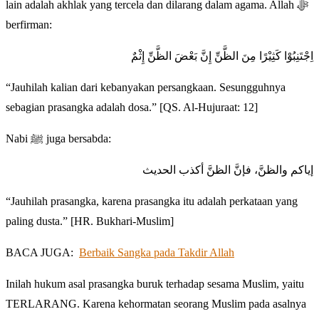
lain adalah akhlak yang tercela dan dilarang dalam agama. Allah ﷻ
berfirman:
اِجْتَنِبُوْا كَثِيْرًا مِنَ الظَّنِّ إِنَّ بَعْضَ الظَّنِّ إِثْمٌ
“Jauhilah kalian dari kebanyakan persangkaan. Sesungguhnya
sebagian prasangka adalah dosa.” [QS. Al-Hujuraat: 12]
Nabi ﷺ juga bersabda:
إياكم والظنَّ، فإنَّ الظنَّ أكذب الحديث
“Jauhilah prasangka, karena prasangka itu adalah perkataan yang
paling dusta.” [HR. Bukhari-Muslim]
BACA JUGA:
Berbaik Sangka pada Takdir Allah
Inilah hukum asal prasangka buruk terhadap sesama Muslim, yaitu
TERLARANG. Karena kehormatan seorang Muslim pada asalnya