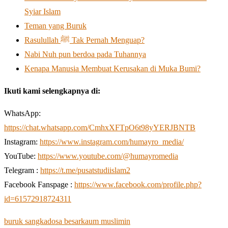
Syiar Islam
Teman yang Buruk
Rasulullah ﷺ Tak Pernah Menguap?
Nabi Nuh pun berdoa pada Tuhannya
Kenapa Manusia Membuat Kerusakan di Muka Bumi?
Ikuti kami selengkapnya di:
WhatsApp:
https://chat.whatsapp.com/CmhxXFTpO6t98yYERJBNTB
Instagram:
https://www.instagram.com/humayro_media/
YouTube:
https://www.youtube.com/@humayromedia
Telegram :
https://t.me/pusatstudiislam2
Facebook Fanspage :
https://www.facebook.com/profile.php?
id=61572918724311
buruk sangka
dosa besar
kaum muslimin