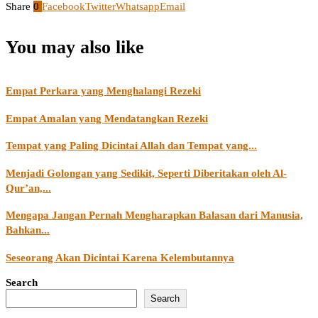
Share
0
Facebook
Twitter
Whatsapp
Email
You may also like
Empat Perkara yang Menghalangi Rezeki
Empat Amalan yang Mendatangkan Rezeki
Tempat yang Paling Dicintai Allah dan Tempat yang...
Menjadi Golongan yang Sedikit, Seperti Diberitakan oleh Al-
Qur’an,...
Mengapa Jangan Pernah Mengharapkan Balasan dari Manusia,
Bahkan...
Seseorang Akan Dicintai Karena Kelembutannya
Search
Search