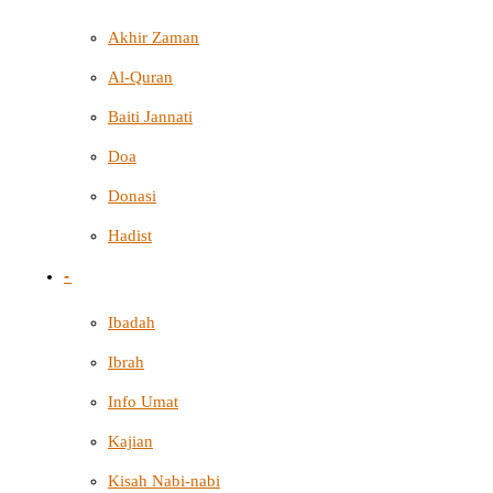
Akhir Zaman
Al-Quran
Baiti Jannati
Doa
Donasi
Hadist
-
Ibadah
Ibrah
Info Umat
Kajian
Kisah Nabi-nabi