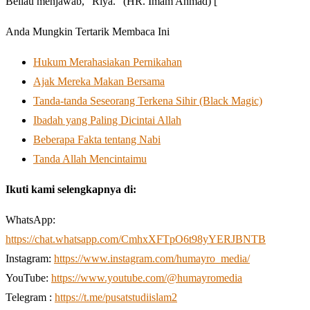
Beliau menjawab, “Riya.” (HR. Imam Ahmad) [
Anda Mungkin Tertarik Membaca Ini
Hukum Merahasiakan Pernikahan
Ajak Mereka Makan Bersama
Tanda-tanda Seseorang Terkena Sihir (Black Magic)
Ibadah yang Paling Dicintai Allah
Beberapa Fakta tentang Nabi
Tanda Allah Mencintaimu
Ikuti kami selengkapnya di:
WhatsApp:
https://chat.whatsapp.com/CmhxXFTpO6t98yYERJBNTB
Instagram:
https://www.instagram.com/humayro_media/
YouTube:
https://www.youtube.com/@humayromedia
Telegram :
https://t.me/pusatstudiislam2