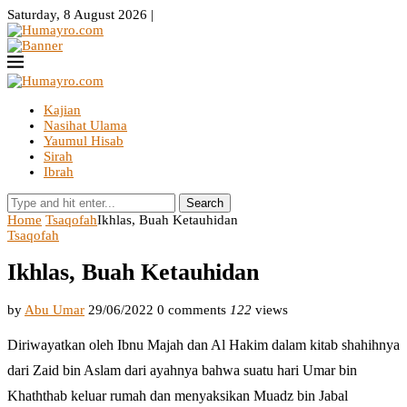
Saturday, 8 August 2026 |
Kajian
Nasihat Ulama
Yaumul Hisab
Sirah
Ibrah
Search
Home
Tsaqofah
Ikhlas, Buah Ketauhidan
Tsaqofah
Ikhlas, Buah Ketauhidan
by
Abu Umar
29/06/2022
0 comments
122
views
Diriwayatkan oleh Ibnu Majah dan Al Hakim dalam kitab shahihnya
dari Zaid bin Aslam dari ayahnya bahwa suatu hari Umar bin
Khaththab keluar rumah dan menyaksikan Muadz bin Jabal