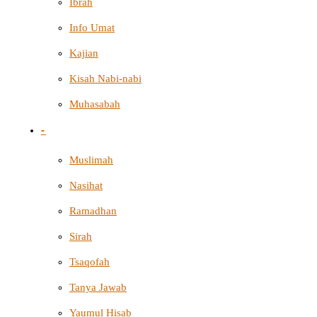
Ibrah
Info Umat
Kajian
Kisah Nabi-nabi
Muhasabah
-
Muslimah
Nasihat
Ramadhan
Sirah
Tsaqofah
Tanya Jawab
Yaumul Hisab