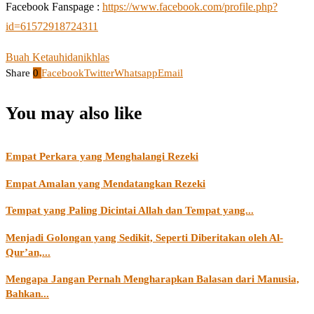
Facebook Fanspage :
https://www.facebook.com/profile.php?
id=61572918724311
Buah Ketauhidan
ikhlas
Share
0
Facebook
Twitter
Whatsapp
Email
You may also like
Empat Perkara yang Menghalangi Rezeki
Empat Amalan yang Mendatangkan Rezeki
Tempat yang Paling Dicintai Allah dan Tempat yang...
Menjadi Golongan yang Sedikit, Seperti Diberitakan oleh Al-
Qur’an,...
Mengapa Jangan Pernah Mengharapkan Balasan dari Manusia,
Bahkan...