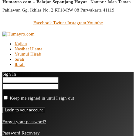
Humayro.com – Belajar Sepanjang Hayat.
Kantor : Jalan Taman
Pahlawan Gg. Ikhlas No. 2 RT18/RW 08 Purwakarta 41119
Facebook
Twitter
Instagram
Youtube
Kajian
Nasihat Ulama
Yaumul Hisab
Sirah
Ibrah
Sign In
Keep me signed in until I sign out
Forgot your password?
Password Recovery