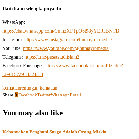
Ikuti kami selengkapnya di:
WhatsApp:
https://chat.whatsapp.com/CmhxXFTpO6t98yYERJBNTB
Instagram:
https://www.instagram.com/humayro_media/
YouTube:
https://www.youtube.com/@humayromedia
Telegram :
https://t.me/pusatstudiislam2
Facebook Fanspage :
https://www.facebook.com/profile.php?
id=61572918724311
kematian
renungan kematian
Share
0
Facebook
Twitter
Whatsapp
Email
You may also like
Kebanyakan Penghuni Surga Adalah Orang Miskin