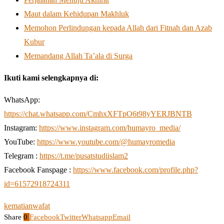
Maut dalam Kehidupan Makhluk
Memohon Perlindungan kepada Allah dari Fitnah dan Azab
Kubur
Memandang Allah Ta’ala di Surga
Ikuti kami selengkapnya di:
WhatsApp:
https://chat.whatsapp.com/CmhxXFTpO6t98yYERJBNTB
Instagram:
https://www.instagram.com/humayro_media/
YouTube:
https://www.youtube.com/@humayromedia
Telegram :
https://t.me/pusatstudiislam2
Facebook Fanspage :
https://www.facebook.com/profile.php?
id=61572918724311
kematian
wafat
Share
0
Facebook
Twitter
Whatsapp
Email