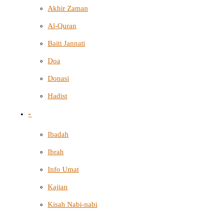
Akhir Zaman
Al-Quran
Baiti Jannati
Doa
Donasi
Hadist
-
Ibadah
Ibrah
Info Umat
Kajian
Kisah Nabi-nabi