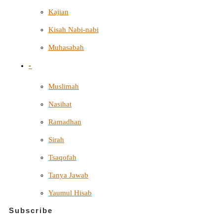
Kajian
Kisah Nabi-nabi
Muhasabah
-
Muslimah
Nasihat
Ramadhan
Sirah
Tsaqofah
Tanya Jawab
Yaumul Hisab
Subscribe