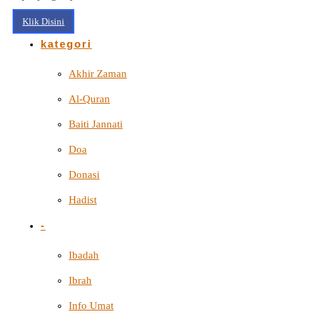
Klik Disini
kategori
Akhir Zaman
Al-Quran
Baiti Jannati
Doa
Donasi
Hadist
-
Ibadah
Ibrah
Info Umat