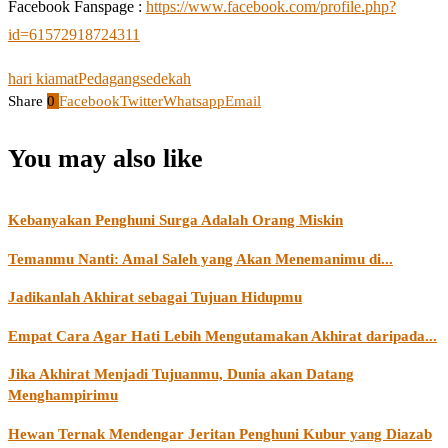
Facebook Fanspage :
https://www.facebook.com/profile.php?
id=61572918724311
hari kiamat
Pedagang
sedekah
Share
0
Facebook
Twitter
Whatsapp
Email
You may also like
Kebanyakan Penghuni Surga Adalah Orang Miskin
Temanmu Nanti: Amal Saleh yang Akan Menemanimu di...
Jadikanlah Akhirat sebagai Tujuan Hidupmu
Empat Cara Agar Hati Lebih Mengutamakan Akhirat daripada...
Jika Akhirat Menjadi Tujuanmu, Dunia akan Datang
Menghampirimu
Hewan Ternak Mendengar Jeritan Penghuni Kubur yang Diazab