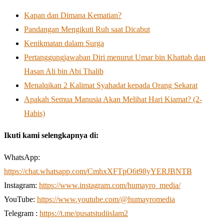
Kapan dan Dimana Kematian?
Pandangan Mengikuti Ruh saat Dicabut
Kenikmatan dalam Surga
Pertanggungjawaban Diri menurut Umar bin Khattab dan
Hasan Ali bin Abi Thalib
Menalqikan 2 Kalimat Syahadat kepada Orang Sekarat
Apakah Semua Manusia Akan Melihat Hari Kiamat? (2-
Habis)
Ikuti kami selengkapnya di:
WhatsApp:
https://chat.whatsapp.com/CmhxXFTpO6t98yYERJBNTB
Instagram:
https://www.instagram.com/humayro_media/
YouTube:
https://www.youtube.com/@humayromedia
Telegram :
https://t.me/pusatstudiislam2