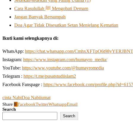
Sedekah-sedekah yang Paling Utama (1)
Cara Rasulullah ﷺ Mengobati Demam
Jangan Banyak Bersumpah
Doa Agar Tidak Disesatkan Setan Menjelang Kematian
Ikuti kami selengkapnya di:
WhatsApp:
https://chat.whatsapp.com/CmhxXFTpO6t98yYERJBN
Instagram:
https://www.instagram.com/humayro_media/
YouTube:
https://www.youtube.com/@humayromedia
Telegram :
https://t.me/pusatstudiislam2
Facebook Fanspage :
https://www.facebook.com/profile.php?id=61
cinta Nabi
Doa Nabii
umat
Share
0
Facebook
Twitter
Whatsapp
Email
Search
Search