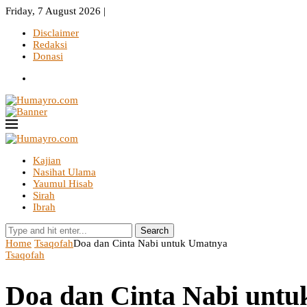
Friday, 7 August 2026 |
Disclaimer
Redaksi
Donasi
Kajian
Nasihat Ulama
Yaumul Hisab
Sirah
Ibrah
Search
Home
Tsaqofah
Doa dan Cinta Nabi untuk Umatnya
Tsaqofah
Doa dan Cinta Nabi unt