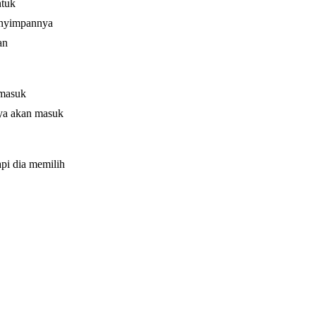
ntuk
menyimpannya
an
 masuk
nya akan masuk
api dia memilih