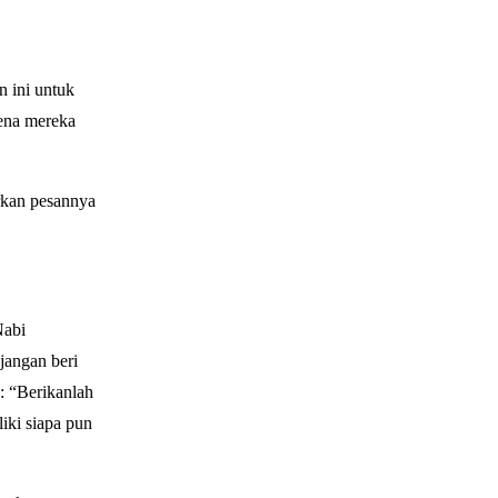
n ini untuk
ena mereka
rkan pesannya
Nabi
jangan beri
: “Berikanlah
iki siapa pun