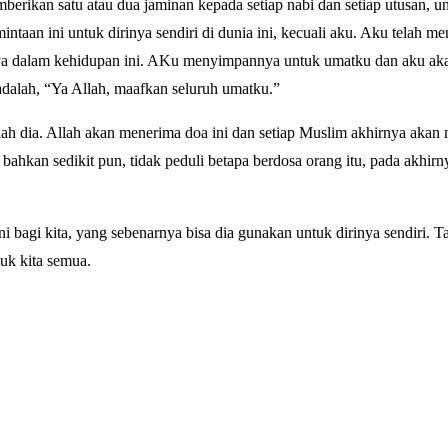
ikan satu atau dua jaminan kepada setiap nabi dan setiap utusan, u
taan ini untuk dirinya sendiri di dunia ini, kecuali aku. Aku telah 
a dalam kehidupan ini. AKu menyimpannya untuk umatku dan aku ak
alah, “Ya Allah, maafkan seluruh umatku.”
ah dia. Allah akan menerima doa ini dan setiap Muslim akhirnya akan
bahkan sedikit pun, tidak peduli betapa berdosa orang itu, pada akhir
ni bagi kita, yang sebenarnya bisa dia gunakan untuk dirinya sendiri. T
tuk kita semua.