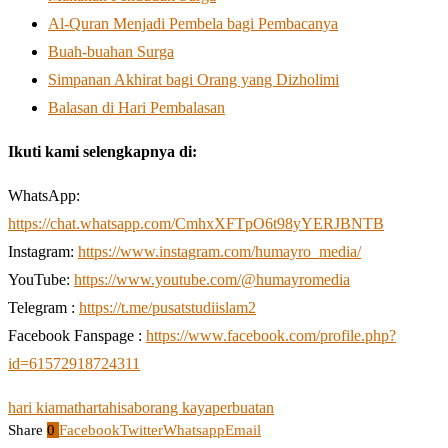
Al-Quran Menjadi Pembela bagi Pembacanya
Buah-buahan Surga
Simpanan Akhirat bagi Orang yang Dizholimi
Balasan di Hari Pembalasan
Ikuti kami selengkapnya di:
WhatsApp:
https://chat.whatsapp.com/CmhxXFTpO6t98yYERJBNTB
Instagram:
https://www.instagram.com/humayro_media/
YouTube:
https://www.youtube.com/@humayromedia
Telegram :
https://t.me/pusatstudiislam2
Facebook Fanspage :
https://www.facebook.com/profile.php?
id=61572918724311
hari kiamat
harta
hisab
orang kaya
perbuatan
Share
0
Facebook
Twitter
Whatsapp
Email