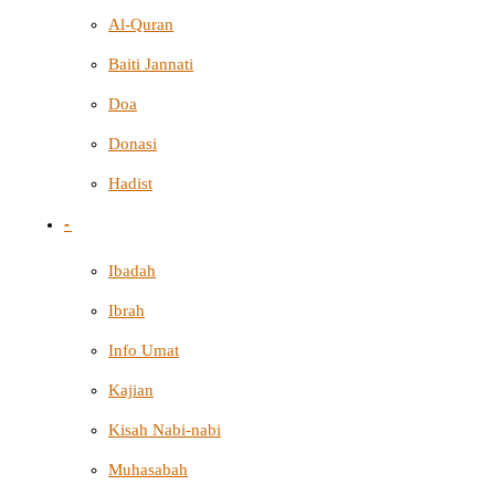
Al-Quran
Baiti Jannati
Doa
Donasi
Hadist
-
Ibadah
Ibrah
Info Umat
Kajian
Kisah Nabi-nabi
Muhasabah