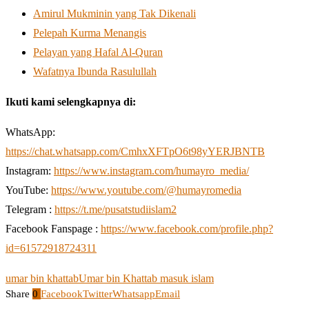
Amirul Mukminin yang Tak Dikenali
Pelepah Kurma Menangis
Pelayan yang Hafal Al-Quran
Wafatnya Ibunda Rasulullah
Ikuti kami selengkapnya di:
WhatsApp:
https://chat.whatsapp.com/CmhxXFTpO6t98yYERJBNTB
Instagram:
https://www.instagram.com/humayro_media/
YouTube:
https://www.youtube.com/@humayromedia
Telegram :
https://t.me/pusatstudiislam2
Facebook Fanspage :
https://www.facebook.com/profile.php?
id=61572918724311
umar bin khattab
Umar bin Khattab masuk islam
Share
0
Facebook
Twitter
Whatsapp
Email