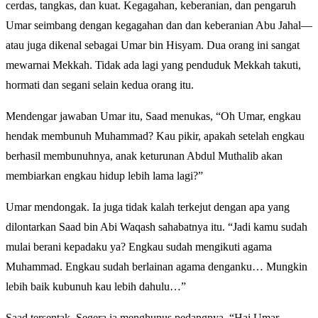
cerdas, tangkas, dan kuat. Kegagahan, keberanian, dan pengaruh
Umar seimbang dengan kegagahan dan dan keberanian Abu Jahal—
atau juga dikenal sebagai Umar bin Hisyam. Dua orang ini sangat
mewarnai Mekkah. Tidak ada lagi yang penduduk Mekkah takuti,
hormati dan segani selain kedua orang itu.
Mendengar jawaban Umar itu, Saad menukas, “Oh Umar, engkau
hendak membunuh Muhammad? Kau pikir, apakah setelah engkau
berhasil membunuhnya, anak keturunan Abdul Muthalib akan
membiarkan engkau hidup lebih lama lagi?”
Umar mendongak. Ia juga tidak kalah terkejut dengan apa yang
dilontarkan Saad bin Abi Waqash sahabatnya itu. “Jadi kamu sudah
mulai berani kepadaku ya? Engkau sudah mengikuti agama
Muhammad. Engkau sudah berlainan agama denganku… Mungkin
lebih baik kubunuh kau lebih dahulu…”
Saad tersentak. Segera ia menghunus pedangnya. “Hai Umar,