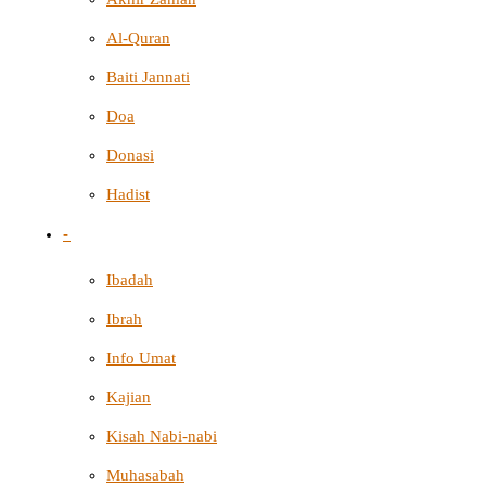
Al-Quran
Baiti Jannati
Doa
Donasi
Hadist
-
Ibadah
Ibrah
Info Umat
Kajian
Kisah Nabi-nabi
Muhasabah