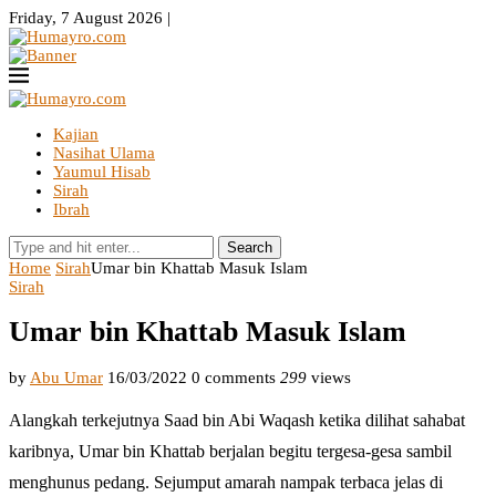
Friday, 7 August 2026 |
Kajian
Nasihat Ulama
Yaumul Hisab
Sirah
Ibrah
Search
Home
Sirah
Umar bin Khattab Masuk Islam
Sirah
Umar bin Khattab Masuk Islam
by
Abu Umar
16/03/2022
0 comments
299
views
Alangkah terkejutnya Saad bin Abi Waqash ketika dilihat sahabat
karibnya, Umar bin Khattab berjalan begitu tergesa-gesa sambil
menghunus pedang. Sejumput amarah nampak terbaca jelas di