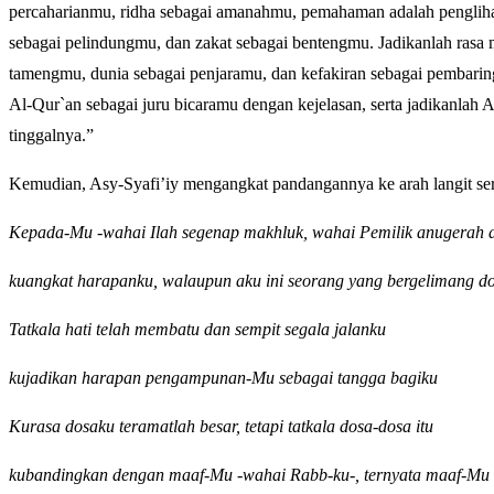
percaharianmu, ridha sebagai amanahmu, pemahaman adalah penglihat
sebagai pelindungmu, dan zakat sebagai bentengmu. Jadikanlah rasa 
tamengmu, dunia sebagai penjaramu, dan kefakiran sebagai pembarin
Al-Qur`an sebagai juru bicaramu dengan kejelasan, serta jadikanlah A
tinggalnya.”
Kemudian, Asy-Syafi’iy mengangkat pandangannya ke arah langit sera
Kepada-Mu -wahai Ilah segenap makhluk, wahai Pemilik anugerah 
kuangkat harapanku, walaupun aku ini seorang yang bergelimang d
Tatkala hati telah membatu dan sempit segala jalanku
kujadikan harapan pengampunan-Mu sebagai tangga bagiku
Kurasa dosaku teramatlah besar, tetapi tatkala dosa-dosa itu
kubandingkan dengan maaf-Mu -wahai Rabb-ku-, ternyata maaf-Mu l