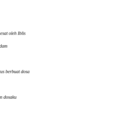
sat oleh Iblis
Adam
us berbuat dosa
an dosaku