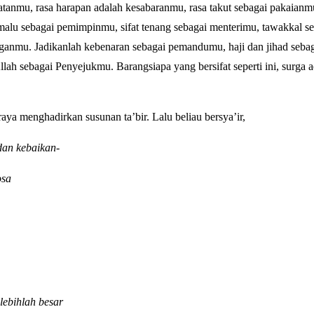
anmu, rasa harapan adalah kesabaranmu, rasa takut sebagai pakaianm
malu sebagai pemimpinmu, sifat tenang sebagai menterimu, tawakkal se
ganmu. Jadikanlah kebenaran sebagai pemandumu, haji dan jihad seba
llah sebagai Penyejukmu. Barangsiapa yang bersifat seperti ini, surga 
ya menghadirkan susunan ta’bir. Lalu beliau bersya’ir,
dan kebaikan-
osa
ebihlah besar