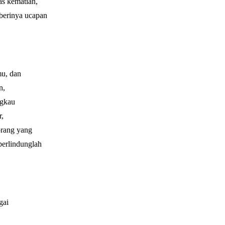
s kematian,
berinya ucapan
mu, dan
n,
ngkau
r,
orang yang
berlindunglah
gai