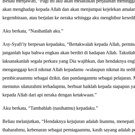
Beliau menjawab, “Pagi ini aku akan melakukan perjalanan meningg
akan menghadap kepada Allah dan akan menjumpai kejelekan amalank
kegembiraan, atau berjalan ke neraka sehingga aku menghibur kesed
Aku berkata, “Nasihatilah aku.”
Asy-Syafi’iy berpesan kepadaku, “Bertakwalah kepada Allah, permisa
janganlah lupa bahwa engkau akan berdiri di hadapan Allah. Takutlah
laksanakanlah segala perkara yang Dia wajibkan, dan hendaknya eng
menganggap kecil nikmat Allah kepadamu -walaupun nikmat itu sediki
pembicaraanmu sebagai dzikir, dan pandanganmu sebagai pelajaran. 
memutus silaturahmi terhadapmu, berbuat baiklah kepada siapapun ya
kepada Allah dari api neraka dengan ketakwaan.”
Aku berkata, “Tambahlah (nasihatmu) kepadaku.”
Beliau melanjutkan, “Hendaknya kejujuran adalah lisanmu, menepati 
thaharahmu, kebenaran sebagai perniagaanmu, kasih sayang adalah p