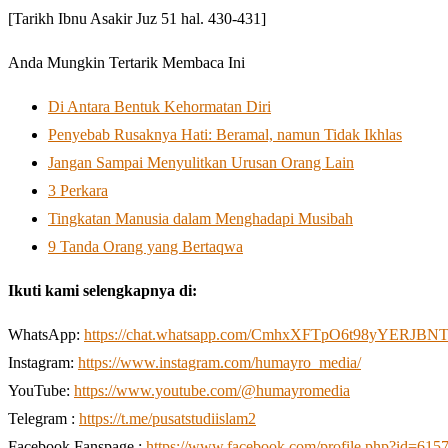
[Tarikh Ibnu Asakir Juz 51 hal. 430-431]
Anda Mungkin Tertarik Membaca Ini
Di Antara Bentuk Kehormatan Diri
Penyebab Rusaknya Hati: Beramal, namun Tidak Ikhlas
Jangan Sampai Menyulitkan Urusan Orang Lain
3 Perkara
Tingkatan Manusia dalam Menghadapi Musibah
9 Tanda Orang yang Bertaqwa
Ikuti kami selengkapnya di:
WhatsApp:
https://chat.whatsapp.com/CmhxXFTpO6t98yYERJBN
Instagram:
https://www.instagram.com/humayro_media/
YouTube:
https://www.youtube.com/@humayromedia
Telegram :
https://t.me/pusatstudiislam2
Facebook Fanspage :
https://www.facebook.com/profile.php?id=61