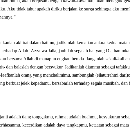
alkan dunia, akan berpisah dengan kawan-kawanku, akan meneguk gela
u. Aku tidak tahu: apakah diriku berjalan ke surga sehingga aku mem
ihannya.”
lkanlah akhirat dalam hatimu, jadikanlah kematian antara kedua mata
 terhadap Allah ‘Azza wa Jalla, jauhilah segalah hal yang Dia haramka
kau bersama Allah di manapun engkau berada. Janganlah sekali-kali e
t- dan balaslah dengan bersyukur. Jadikanlah diammu sebagai tafakku
Maafkanlah orang yang menzhalimimu, sambunglah (silaturrahmi dari)
ng berbuat jelek kepadamu, bersabarlah terhadap segala musibah, dan 
janji adalah tiang tonggakmu, rahmat adalah buahmu, kesyukuran seba
erhiasanmu, kecerdikan adalah daya tangkapmu, ketaatan sebagai mata