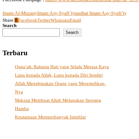
Imam Al-Muzany
Imam Asy-Syafi’iy
nasihat Imam Asy-Syafi’iy
Share
0
Facebook
Twitter
Whatsapp
Email
Search
Search
Terbaru
Qana’ah: Rahasia Hati yang Selalu Merasa Kaya
Lupa kepada Allah, Lupa kepada Diri Sendiri
Allah Menghinakan Orang yang Meremehkan-
Nya
Maksiat Membuat Allah Melupakan Seorang
Hamba
Keutamaan Memperbanyak Istighfar