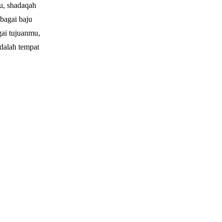
u, shadaqah
bagai baju
gai tujuanmu,
adalah tempat